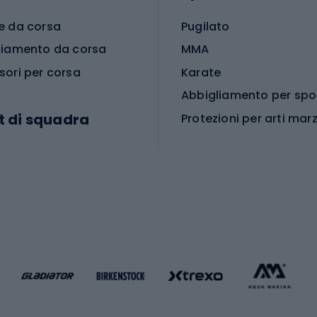
e da corsa
Pugilato
liamento da corsa
MMA
sori per corsa
Karate
t di squadra
Protezioni per arti marz
Accessori per arti marz
e da calcio
i da calcio
Palestra e fitness
e da pallamano
da calcio
Attrezzature per fitnes
liamento da calcio
liamento da basket
Yoga
Abbigliamento fitness
hi da ciclismo
Calzature fitness