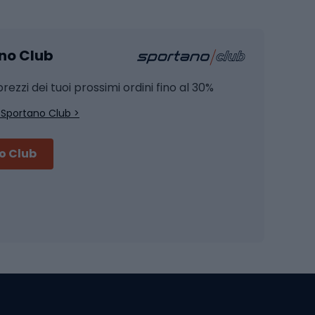
mento
Pesca alla carpa
ano Club
Pesca al siluro
hette
Pesca a spinning
rezzi dei tuoi prossimi ordini fino al 30%
Pesca con galleggiante
 Sportano Club >
Pesca al feeder di fondo
no Club
Accessori per biciclette
Occhiali da ciclismo
is
Borse da ciclismo
Luci per biciclette
mo
Sedili per cicli
Serrature per biciclette