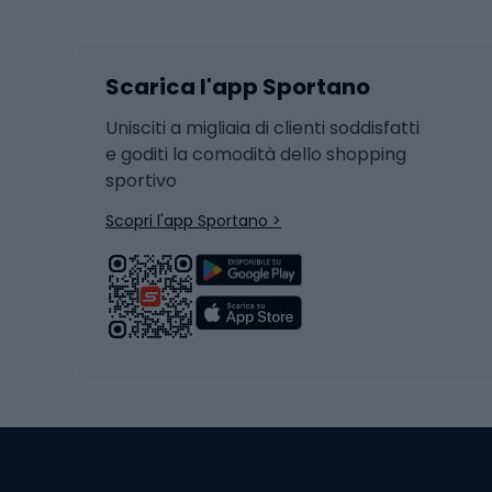
Sci
Caschi
Scarica l'app Sportano
Sci di fondo
Casch
Hockey
Casch
Unisciti a migliaia di clienti soddisfatti
e goditi la comodità dello shopping
Snowboard
sportivo
Skit
Skitouring
Scopri l'app Sportano >
Pattini da ghiaccio
Sci da
Scarpo
Biciclette
Baston
Biciclette elettriche
Abbig
Biciclette da MTB
Sci
Biciclette da strada
Biciclette da trekking
Pantal