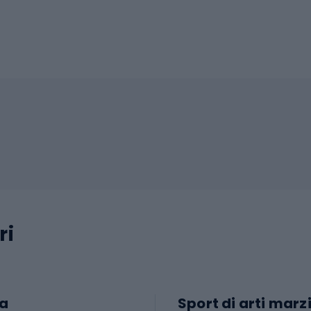
ri
a
Sport di arti marzi