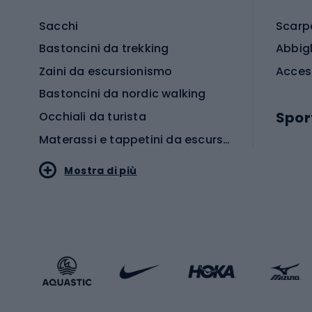
Sacchi
Scarp
Bastoncini da trekking
Abbig
Zaini da escursionismo
Acces
Bastoncini da nordic walking
Spor
Occhiali da turista
Materassi e tappetini da escursionismo
Scarp
Mostra di più
Pallon
Stile sportivo
Scarp
Abbigliamento sportivo
Porte 
Calzature sportive
Abbig
Accessori Sportstyle
Abbig
Sport invernali
Casc