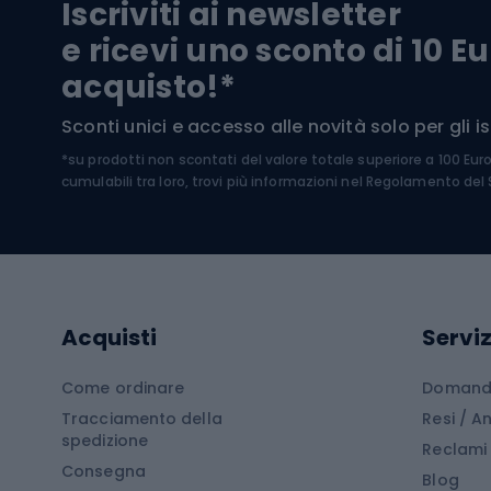
Iscriviti ai newsletter
Biciclette da ghiaia
Scarpo
e ricevi uno sconto di 10 Eu
Biciclette per bambini
Occhia
acquisto!*
Sci di
Sport acquatici
Sconti unici e accesso alle novità solo per gli isc
Sci pe
*su prodotti non scontati del valore totale superiore a 100 Eur
Costumi da bagno
Caschi
cumulabili tra loro, trovi più informazioni nel
Regolamento del S
Kayak
Abbig
Gommoni
Cam
Tavole SUP
Mute in neoprene
Acces
Acquisti
Serviz
Cucin
Calzature da escursionismo
Come ordinare
Domande
Tracciamento della
Resi / 
Stivali da trekking
Mobil
spedizione
Reclami
Consegna
Scarponi da montagna
Tende 
Blog