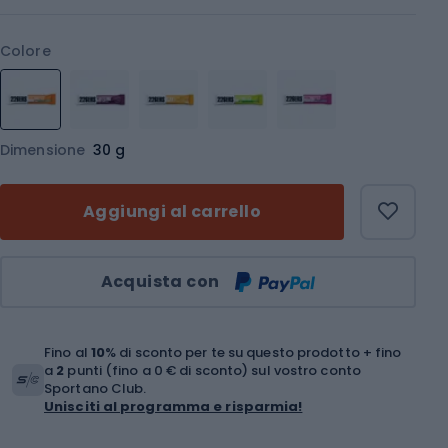
Colore
Dimensione
30 g
Aggiungi al carrello
Quantità
Acquista con
Fino al
10
% di sconto per te su questo prodotto + fino
a
2
punti (fino a 0 € di sconto) sul vostro conto
Sportano Club.
Unisciti al programma e risparmia!