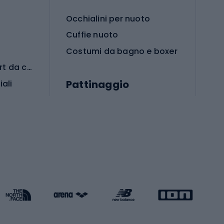
Occhialini per nuoto
Cuffie nuoto
Costumi da bagno e boxer
Abbigliamento per sport da combattimento
Pattinaggio
iali
iali
Monopattini
Pattini a rotelle
Pattini in linea
s cardio
Skateboard
Attrezzature per l'allenamento della forza
Protezioni per pattinaggio
Caschi da pattinaggio
Pesca