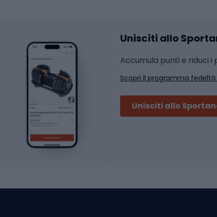
Accessori per l'allena
 integrali
Unisciti allo Sport
i da strada
Sport con le racc
i MTB
Accumula punti e riduci i p
Squash
Scopri il programma fedeltà
ouring
Badminton
Ping pong
Unisciti allo Sporta
 sci alpinismo
Tennis
ni da sci alpinismo
Padel
cini da sci alpinismo
Abbigliamento da tenn
liamento da skitouring
Scarpe da ciclis
Scarponi da MTB
oni da sci