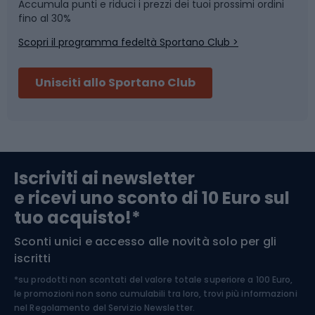
Accumula punti e riduci i prezzi dei tuoi prossimi ordini
Skitouring
Pattinaggio
fino al 30%
Scopri il programma fedeltà Sportano Club >
Sci
Pesca
Unisciti allo Sportano Club
Campeggio
Accessori per biciclette
Abbigliamento da escursionismo
Componenti per biciclette
Iscriviti ai newsletter
e ricevi uno sconto di 10 Euro sul
Arrampicata
tuo acquisto!*
Sconti unici e accesso alle novità solo per gli
Medicina dello sport
iscritti
*su prodotti non scontati del valore totale superiore a 100 Euro,
Abbigliamento ciclistico
le promozioni non sono cumulabili tra loro, trovi più informazioni
nel
Regolamento del Servizio Newsletter.