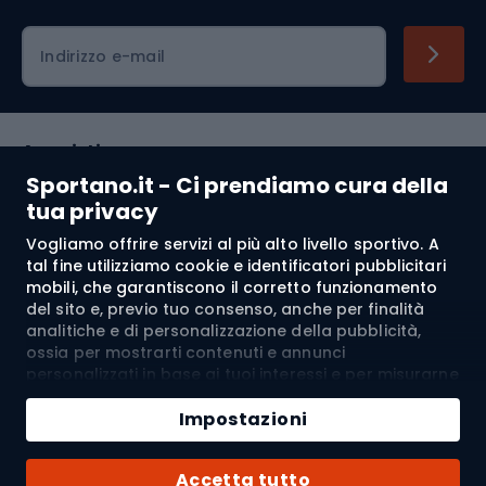
Indirizzo e-mail
Acquisti
Sportano.it - Ci prendiamo cura della
Servizio clienti
tua privacy
Vogliamo offrire servizi al più alto livello sportivo. A
Regolamento
tal fine utilizziamo cookie e identificatori pubblicitari
mobili, che garantiscono il corretto funzionamento
Chi siamo
del sito e, previo tuo consenso, anche per finalità
analitiche e di personalizzazione della pubblicità,
ossia per mostrarti contenuti e annunci
personalizzati in base ai tuoi interessi e per misurarne
Spedizione a:
IT
l’efficacia. I cookie e gli identificatori pubblicitari
Aggiungi al carrello
mobili possono essere utilizzati sia per attività
Impostazioni
pubblicitarie personalizzate sia non personalizzate, a
Quantità
seconda dei consensi da te espressi. Se clicchi su
© 2026 Sportano
Acquista con
Accetta tutto
“Accetta tutto”, acconsenti al trattamento dei tuoi