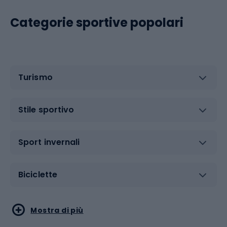
Categorie sportive popolari
Turismo
Stile sportivo
Sport invernali
Biciclette
Sport acquatici
Sport di arti marziali
Mostra di più