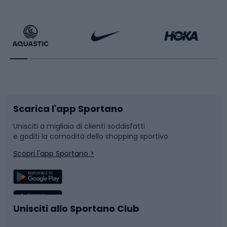
Calzature da escursionismo
Palestra e fitness
Bikepacking
Sport con le racchette
Corsa orientamento
Scarpe da ciclismo
Scarica l'app Sportano
Bushcraft
Slitte e slittini
Unisciti a migliaia di clienti soddisfatti
e goditi la comodità dello shopping sportivo
Corsa
Snowboard
Scopri l'app Sportano >
Sport di squadra
Camminata nordica
Caschi da ciclismo
Nuoto
Unisciti allo Sportano Club