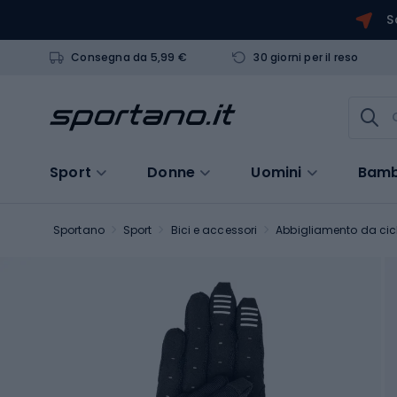
S
Consegna da 5,99 €
30 giorni per il reso
Sport
Donne
Uomini
Bamb
Sportano
Sport
Bici e accessori
Abbigliamento da cic