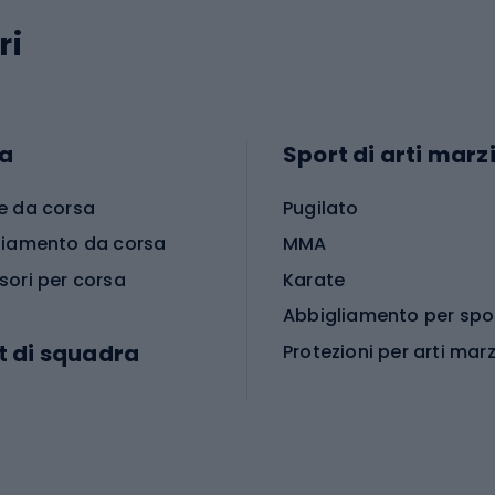
ri
a
Sport di arti marzi
e da corsa
Pugilato
liamento da corsa
MMA
sori per corsa
Karate
t di squadra
Protezioni per arti marz
Accessori per arti marz
e da calcio
i da calcio
Palestra e fitness
e da pallamano