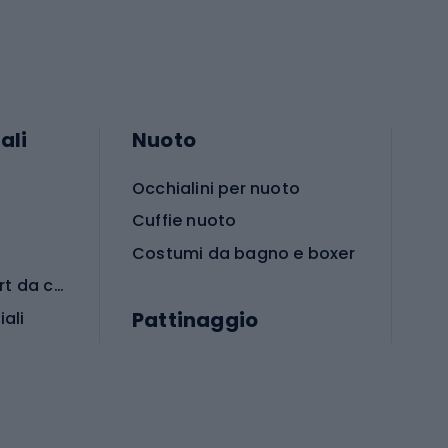
ali
Nuoto
Occhialini per nuoto
Cuffie nuoto
Costumi da bagno e boxer
Abbigliamento per sport da combattimento
Pattinaggio
iali
iali
Monopattini
Pattini a rotelle
Pattini in linea