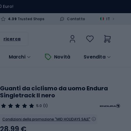
0 Euro!
>
4.39
Trusted Shops
Contatto
IT
ricerca
Marchi
Novità
Svendita
Guanti da ciclismo da uomo Endura
Singletrack II nero
5.0
(1)
Condizioni della promozione "MID HOLIDAYS SALE"
28,99 €