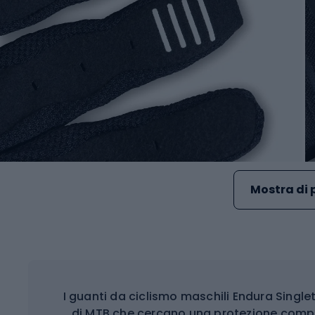
Mostra di 
I guanti da ciclismo maschili Endura Single
di MTB che cercano una protezione comple