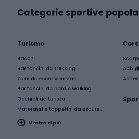
Categorie sportive popola
Turismo
Cors
Sacchi
Scarp
Bastoncini da trekking
Abbig
Zaini da escursionismo
Acces
Bastoncini da nordic walking
Spor
Occhiali da turista
Materassi e tappetini da escursionismo
Scarp
Mostra di più
Pallon
Stile sportivo
Scarp