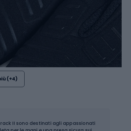
più (+4)
track II sono destinati agli appassionati
ta per le mani e una presa sicura sui