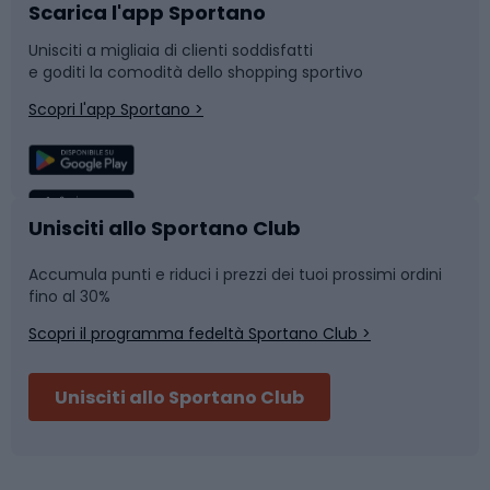
Scarica l'app Sportano
Bushcraft
Slitte e slittini
Unisciti a migliaia di clienti soddisfatti
e goditi la comodità dello shopping sportivo
Corsa
Snowboard
Scopri l'app Sportano >
Sport di squadra
Camminata nordica
Caschi da ciclismo
Nuoto
Unisciti allo Sportano Club
Accumula punti e riduci i prezzi dei tuoi prossimi ordini
Skitouring
Pattinaggio
fino al 30%
Scopri il programma fedeltà Sportano Club >
Sci
Pesca
Unisciti allo Sportano Club
Campeggio
Accessori per biciclette