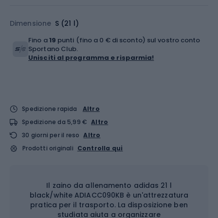
Dimensione
S (21 l)
Fino a
19
punti (fino a 0 € di sconto) sul vostro conto
Sportano Club.
Unisciti al programma e risparmia!
Spedizione rapida
Altro
Spedizione da 5,99 €
Altro
30 giorni per il reso
Altro
Prodotti originali
Controlla qui
Il zaino da allenamento adidas 21 l
black/white ADIACC090KB è un'attrezzatura
pratica per il trasporto. La disposizione ben
studiata aiuta a organizzare