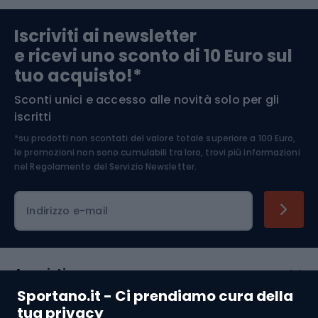
Abbigliamento da escursionismo
Componenti per biciclette
Iscriviti ai newsletter
e ricevi uno sconto di 10 Euro sul
Arrampicata
tuo acquisto!*
Sconti unici e accesso alle novità solo per gli
Medicina dello sport
iscritti
*su prodotti non scontati del valore totale superiore a 100 Euro,
Abbigliamento ciclistico
le promozioni non sono cumulabili tra loro, trovi più informazioni
nel
Regolamento del Servizio Newsletter.
Indirizzo e-mail
Acquisti
Sportano.it - Ci prendiamo cura della
Servizio clienti
tua privacy