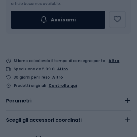
Scegli un'opzione...
article becomes available.
Avvisami
Stiamo calcolando il tempo di consegna per te
Altro
Spedizione da 5,99 €
Altro
30 giorni per il reso
Altro
Prodotti originali
Controlla qui
Parametri
Scegli gli accessori coordinati