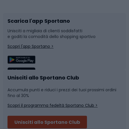
Corsa orientamento
Scarpe da ciclismo
Scarica l'app Sportano
Bushcraft
Slitte e slittini
Unisciti a migliaia di clienti soddisfatti
e goditi la comodità dello shopping sportivo
Corsa
Snowboard
Scopri l'app Sportano >
Sport di squadra
Camminata nordica
Caschi da ciclismo
Nuoto
Unisciti allo Sportano Club
Accumula punti e riduci i prezzi dei tuoi prossimi ordini
Skitouring
Pattinaggio
fino al 30%
Scopri il programma fedeltà Sportano Club >
Sci
Pesca
Unisciti allo Sportano Club