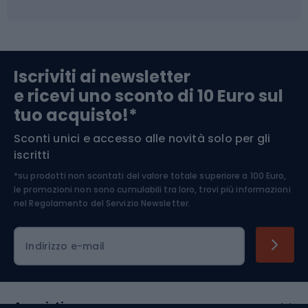
Campeggio
Accessori per biciclette
Abbigliamento da escursionismo
Componenti per biciclette
Iscriviti ai newsletter
e ricevi uno sconto di 10 Euro sul
Arrampicata
tuo acquisto!*
Sconti unici e accesso alle novità solo per gli
Medicina dello sport
iscritti
*su prodotti non scontati del valore totale superiore a 100 Euro,
Abbigliamento ciclistico
le promozioni non sono cumulabili tra loro, trovi più informazioni
nel
Regolamento del Servizio Newsletter.
Indirizzo e-mail
Acquisti