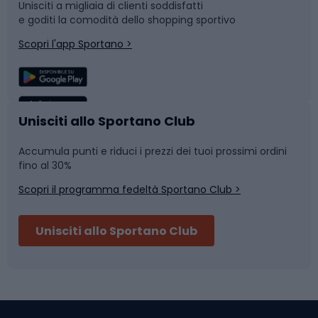
Unisciti a migliaia di clienti soddisfatti
e goditi la comodità dello shopping sportivo
Corsa
Snowboard
Scopri l'app Sportano >
Sport di squadra
Camminata nordica
Caschi da ciclismo
Nuoto
Unisciti allo Sportano Club
Accumula punti e riduci i prezzi dei tuoi prossimi ordini
Skitouring
Pattinaggio
fino al 30%
Scopri il programma fedeltà Sportano Club >
Sci
Pesca
Unisciti allo Sportano Club
Campeggio
Accessori per biciclette
Abbigliamento da escursionismo
Componenti per biciclette