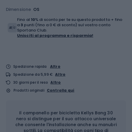
Dimensione
OS
Fino al
10
% di sconto per te su questo prodotto + fino
a
3
punti (fino a 0 € di sconto) sul vostro conto
Sportano Club.
Unisciti al programma e risparmia!
Spedizione rapida
Altro
Spedizione da 5,99 €
Altro
30 giorni per il reso
Altro
Prodotti originali
Controlla qui
Il campanello per bicicletta Kellys Bang 30
nero si distingue per il suo attacco universale
che consente l'installazione anche su manubri
sottili. La compatibilità con ogni tipo di