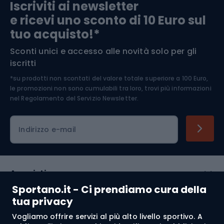
Iscriviti ai newsletter
e ricevi uno sconto di 10 Euro sul
Arrampicata
tuo acquisto!*
Sconti unici e accesso alle novità solo per gli
Medicina dello sport
iscritti
*su prodotti non scontati del valore totale superiore a 100 Euro,
Abbigliamento ciclistico
le promozioni non sono cumulabili tra loro, trovi più informazioni
nel
Regolamento del Servizio Newsletter.
Indirizzo e-mail
Acquisti
Sportano.it - Ci prendiamo cura della
Servizio clienti
tua privacy
Vogliamo offrire servizi al più alto livello sportivo. A
Regolamento