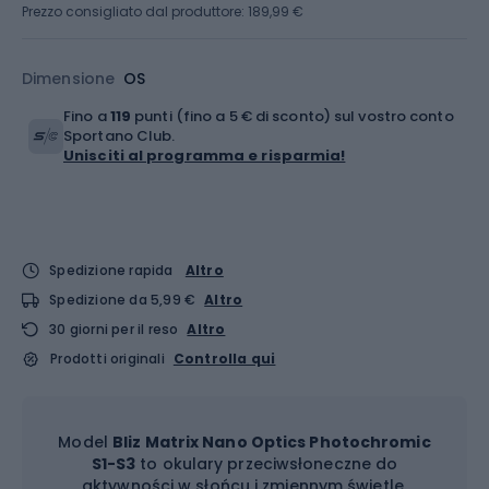
Prezzo consigliato dal produttore: 189,99 €
Dimensione
OS
Fino a
119
punti (fino a 5 € di sconto) sul vostro conto
Sportano Club.
Unisciti al programma e risparmia!
Spedizione rapida
Altro
Spedizione da 5,99 €
Altro
30 giorni per il reso
Altro
Prodotti originali
Controlla qui
Model
Bliz Matrix Nano Optics Photochromic
S1-S3
to okulary przeciwsłoneczne do
aktywności w słońcu i zmiennym świetle.