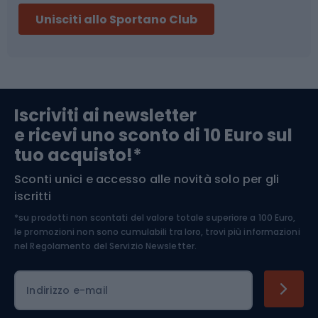
Unisciti allo Sportano Club
Campeggio
Accessori per biciclette
Abbigliamento da escursionismo
Componenti per biciclette
Iscriviti ai newsletter
e ricevi uno sconto di 10 Euro sul
Arrampicata
tuo acquisto!*
Sconti unici e accesso alle novità solo per gli
Medicina dello sport
iscritti
*su prodotti non scontati del valore totale superiore a 100 Euro,
Abbigliamento ciclistico
le promozioni non sono cumulabili tra loro, trovi più informazioni
nel
Regolamento del Servizio Newsletter.
Indirizzo e-mail