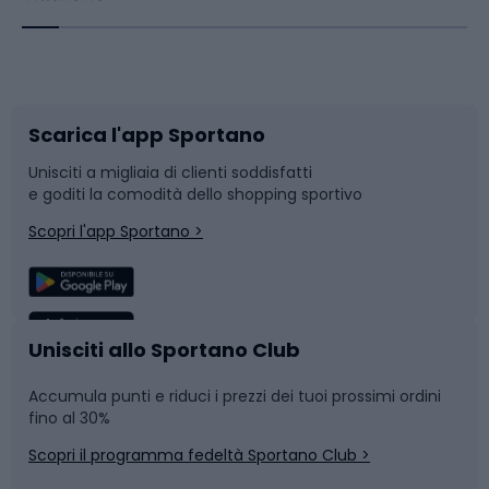
Corsa orientamento
Scarpe da ciclismo
Scarica l'app Sportano
Bushcraft
Slitte e slittini
Unisciti a migliaia di clienti soddisfatti
e goditi la comodità dello shopping sportivo
Corsa
Snowboard
Scopri l'app Sportano >
Sport di squadra
Camminata nordica
Caschi da ciclismo
Nuoto
Unisciti allo Sportano Club
Accumula punti e riduci i prezzi dei tuoi prossimi ordini
Skitouring
Pattinaggio
fino al 30%
Scopri il programma fedeltà Sportano Club >
Sci
Pesca