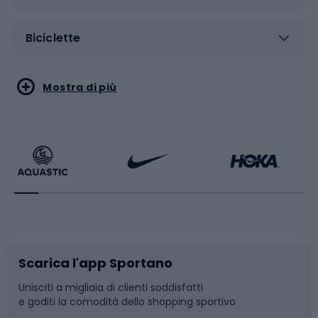
Biciclette
Sport acquatici
Sport di arti marziali
Mostra di più
Calzature da escursionismo
Palestra e fitness
Bikepacking
Sport con le racchette
Corsa orientamento
Scarpe da ciclismo
Scarica l'app Sportano
Bushcraft
Slitte e slittini
Unisciti a migliaia di clienti soddisfatti
e goditi la comodità dello shopping sportivo
Corsa
Snowboard