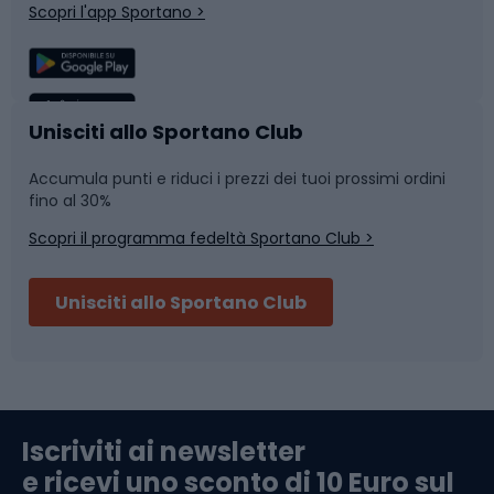
Scopri l'app Sportano >
Sport di squadra
Camminata nordica
Caschi da ciclismo
Nuoto
Unisciti allo Sportano Club
Accumula punti e riduci i prezzi dei tuoi prossimi ordini
Skitouring
Pattinaggio
fino al 30%
Scopri il programma fedeltà Sportano Club >
Sci
Pesca
Unisciti allo Sportano Club
Campeggio
Accessori per biciclette
Abbigliamento da escursionismo
Componenti per biciclette
Iscriviti ai newsletter
e ricevi uno sconto di 10 Euro sul
Arrampicata