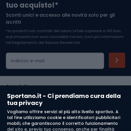
tuo acquisto!*
Sconti unici e accesso alle novità solo per gli
Medicina dello sport
iscritti
*su prodotti non scontati del valore totale superiore a 100 Euro,
Abbigliamento ciclistico
le promozioni non sono cumulabili tra loro, trovi più informazioni
nel
Regolamento del Servizio Newsletter.
Indirizzo e-mail
Acquisti
Sportano.it - Ci prendiamo cura della
Servizio clienti
tua privacy
Vogliamo offrire servizi al più alto livello sportivo. A
Regolamento
tal fine utilizziamo cookie e identificatori pubblicitari
mobili, che garantiscono il corretto funzionamento
Chi siamo
del sito e, previo tuo consenso, anche per finalità