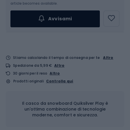
Scegli un'opzione...
article becomes available.
Avvisami
Stiamo calcolando il tempo di consegna per te
Altro
Spedizione da 5,99 €
Altro
30 giorni per il reso
Altro
Prodotti originali
Controlla qui
Il casco da snowboard Quiksilver Play è
un'ottima combinazione di tecnologie
moderne, comfort e sicurezza.