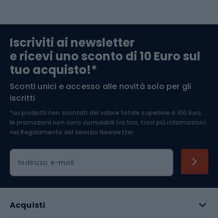
Abbigliamento da escursionismo
Componenti per biciclette
Iscriviti ai newsletter
e ricevi uno sconto di 10 Euro sul
Arrampicata
tuo acquisto!*
Sconti unici e accesso alle novità solo per gli
Medicina dello sport
iscritti
*su prodotti non scontati del valore totale superiore a 100 Euro,
Abbigliamento ciclistico
le promozioni non sono cumulabili tra loro, trovi più informazioni
nel
Regolamento del Servizio Newsletter.
Indirizzo e-mail
Acquisti