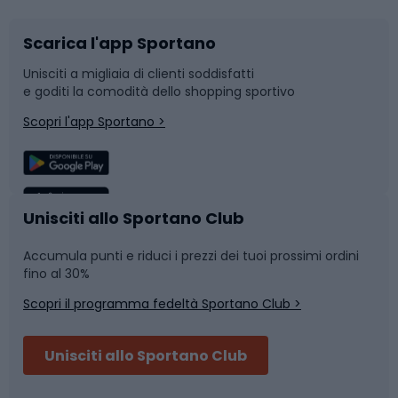
Scarica l'app Sportano
Bushcraft
Slitte e slittini
Unisciti a migliaia di clienti soddisfatti
e goditi la comodità dello shopping sportivo
Corsa
Snowboard
Scopri l'app Sportano >
Sport di squadra
Camminata nordica
Caschi da ciclismo
Nuoto
Unisciti allo Sportano Club
Accumula punti e riduci i prezzi dei tuoi prossimi ordini
Skitouring
Pattinaggio
fino al 30%
Scopri il programma fedeltà Sportano Club >
Sci
Pesca
Unisciti allo Sportano Club
Campeggio
Accessori per biciclette