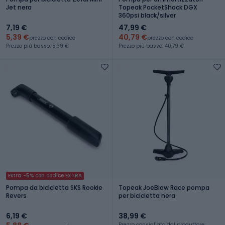
Jet nera
Topeak PocketShock DGX
360psi black/silver
7,19 €
47,99 €
5,39 €
40,79 €
prezzo con codice
prezzo con codice
Prezzo più basso: 5,39 €
Prezzo più basso: 40,79 €
Extra -5% con codice EXTRA
Pompa da bicicletta SKS Rookie
Topeak JoeBlow Race pompa
Revers
per bicicletta nera
6,19 €
38,99 €
Prezzo consigliato dal produttore: