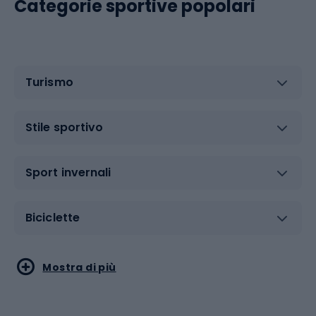
Categorie sportive popolari
Turismo
Stile sportivo
Sport invernali
Biciclette
Sport acquatici
Sport di arti marziali
Mostra di più
Calzature da escursionismo
Palestra e fitness