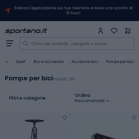
Scarica l'applicazione sul tuo telefono e ricevi uno sconto di
10 Euro!
tano
Sport
Bici e accessori
Accessori bici
Pompe per bici
Pompe per bici
Prodotti:
130
Ordina
Filtri e categorie
Raccomandati