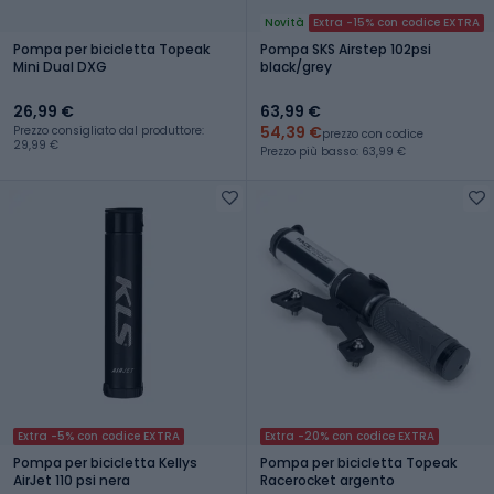
Novità
Extra -15% con codice EXTRA
Pompa per bicicletta Topeak
Pompa SKS Airstep 102psi
Mini Dual DXG
black/grey
26,99 €
63,99 €
54,39 €
Prezzo consigliato dal produttore:
prezzo con codice
29,99 €
Prezzo più basso: 63,99 €
Extra -5% con codice EXTRA
Extra -20% con codice EXTRA
Pompa per bicicletta Kellys
Pompa per bicicletta Topeak
AirJet 110 psi nera
Racerocket argento