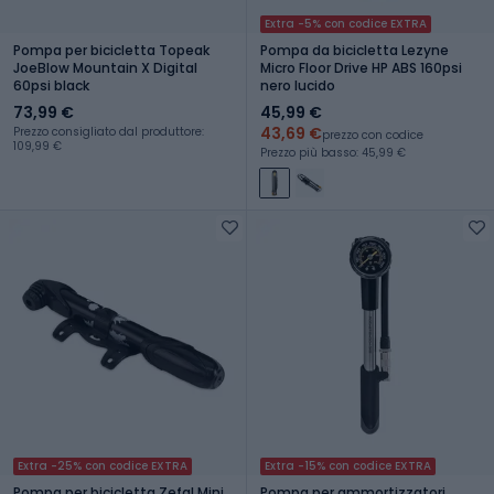
Extra -5% con codice EXTRA
Pompa per bicicletta Topeak
Pompa da bicicletta Lezyne
JoeBlow Mountain X Digital
Micro Floor Drive HP ABS 160psi
60psi black
nero lucido
73,99 €
45,99 €
43,69 €
Prezzo consigliato dal produttore:
prezzo con codice
109,99 €
Prezzo più basso: 45,99 €
Extra -25% con codice EXTRA
Extra -15% con codice EXTRA
Pompa per bicicletta Zefal Mini
Pompa per ammortizzatori