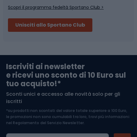
Scopri il programma fedeltà Sportano Club >
Sci
Pesca
Unisciti allo Sportano Club
Campeggio
Accessori per biciclette
Abbigliamento da escursionismo
Componenti per biciclette
Iscriviti ai newsletter
e ricevi uno sconto di 10 Euro sul
Arrampicata
tuo acquisto!*
Sconti unici e accesso alle novità solo per gli
Medicina dello sport
iscritti
*su prodotti non scontati del valore totale superiore a 100 Euro,
Abbigliamento ciclistico
le promozioni non sono cumulabili tra loro, trovi più informazioni
nel
Regolamento del Servizio Newsletter.