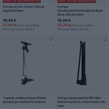
Extra -5% con codice EXTRA
Extra -10% con codice EXTRA
Pompa d'urto Zefal Z Shock
Pompa
argento/nero
forcella/ammortizzatore Rock
Shox 300 psi nero
38,99 €
35,99 €
37,04 €
32,39 €
prezzo con codice
prezzo con codice
Prezzo più basso: 35,09 €
Prezzo più basso: 34,19 €
Topeak JoeBlow Race 200psi
Pompa da bicicletta PRO Mini
pompa per bicicletta bianca
Performance XL manometro Alu
nero