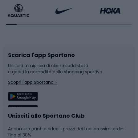
Bikepacking
Sport con le racchette
Corsa orientamento
Scarpe da ciclismo
Scarica l'app Sportano
Bushcraft
Slitte e slittini
Unisciti a migliaia di clienti soddisfatti
e goditi la comodità dello shopping sportivo
Corsa
Snowboard
Scopri l'app Sportano >
Sport di squadra
Camminata nordica
Caschi da ciclismo
Nuoto
Unisciti allo Sportano Club
Accumula punti e riduci i prezzi dei tuoi prossimi ordini
Skitouring
Pattinaggio
fino al 30%