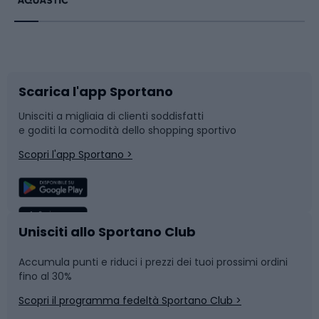
Bikepacking
Sport con le racchette
Corsa orientamento
Scarpe da ciclismo
Scarica l'app Sportano
Bushcraft
Slitte e slittini
Unisciti a migliaia di clienti soddisfatti
e goditi la comodità dello shopping sportivo
Corsa
Snowboard
Scopri l'app Sportano >
Sport di squadra
Camminata nordica
Caschi da ciclismo
Nuoto
Unisciti allo Sportano Club
Accumula punti e riduci i prezzi dei tuoi prossimi ordini
Skitouring
Pattinaggio
fino al 30%
Scopri il programma fedeltà Sportano Club >