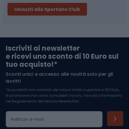
Sci
Pesca
Unisciti allo Sportano Club
Campeggio
Accessori per biciclette
Abbigliamento da escursionismo
Componenti per biciclette
Iscriviti ai newsletter
e ricevi uno sconto di 10 Euro sul
Arrampicata
tuo acquisto!*
Sconti unici e accesso alle novità solo per gli
Medicina dello sport
iscritti
*su prodotti non scontati del valore totale superiore a 100 Euro,
Abbigliamento ciclistico
le promozioni non sono cumulabili tra loro, trovi più informazioni
nel
Regolamento del Servizio Newsletter.
Indirizzo e-mail