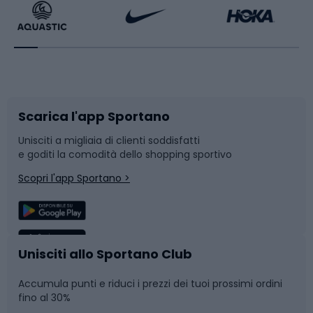
Bikepacking
Sport con le racchette
Corsa orientamento
Scarpe da ciclismo
Scarica l'app Sportano
Bushcraft
Slitte e slittini
Unisciti a migliaia di clienti soddisfatti
e goditi la comodità dello shopping sportivo
Corsa
Snowboard
Scopri l'app Sportano >
Sport di squadra
Camminata nordica
Caschi da ciclismo
Nuoto
Unisciti allo Sportano Club
Accumula punti e riduci i prezzi dei tuoi prossimi ordini
Skitouring
Pattinaggio
fino al 30%