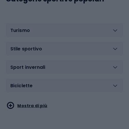
Turismo
Stile sportivo
Sport invernali
Biciclette
Sport acquatici
Sport di arti marziali
Mostra di più
Calzature da escursionismo
Palestra e fitness