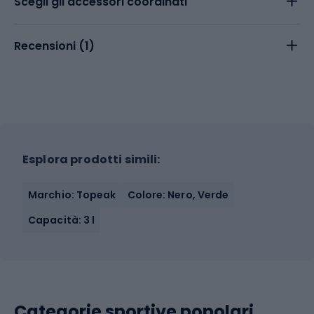
Scegli gli accessori coordinati
Recensioni (
1
)
Esplora prodotti simili:
Marchio: Topeak
Colore: Nero, Verde
Capacità: 3 l
Categorie sportive popolari