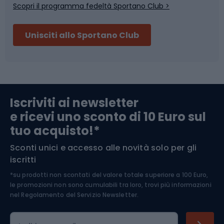
Scopri il programma fedeltà Sportano Club >
Sci
Pesca
Unisciti allo Sportano Club
Campeggio
Accessori per biciclette
Abbigliamento da escursionismo
Componenti per biciclette
Iscriviti ai newsletter
e ricevi uno sconto di 10 Euro sul
Arrampicata
tuo acquisto!*
Sconti unici e accesso alle novità solo per gli
Medicina dello sport
iscritti
*su prodotti non scontati del valore totale superiore a 100 Euro,
Abbigliamento ciclistico
le promozioni non sono cumulabili tra loro, trovi più informazioni
nel
Regolamento del Servizio Newsletter.