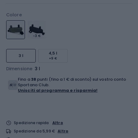
Colore
-3 €
4,5 l
3 l
+9 €
Dimensione
3 l
Fino a
38
punti (fino a 1 € di sconto) sul vostro conto
Sportano Club.
Unisciti al programma e risparmia!
Spedizione rapida
Altro
Spedizione da 5,99 €
Altro