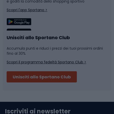
e goditi la comodità dello shopping sportivo
Corsa
Snowboard
Scopri l'app Sportano >
Sport di squadra
Camminata nordica
Caschi da ciclismo
Nuoto
Unisciti allo Sportano Club
Accumula punti e riduci i prezzi dei tuoi prossimi ordini
Skitouring
Pattinaggio
fino al 30%
Scopri il programma fedeltà Sportano Club >
Sci
Pesca
Unisciti allo Sportano Club
Campeggio
Accessori per biciclette
Abbigliamento da escursionismo
Componenti per biciclette
Iscriviti ai newsletter