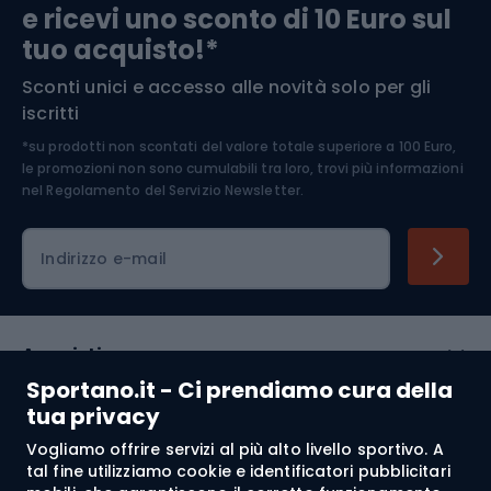
e ricevi uno sconto di 10 Euro sul
Arrampicata
tuo acquisto!*
Sconti unici e accesso alle novità solo per gli
Medicina dello sport
iscritti
*su prodotti non scontati del valore totale superiore a 100 Euro,
Abbigliamento ciclistico
le promozioni non sono cumulabili tra loro, trovi più informazioni
nel
Regolamento del Servizio Newsletter.
Indirizzo e-mail
Acquisti
Sportano.it - Ci prendiamo cura della
Servizio clienti
tua privacy
Vogliamo offrire servizi al più alto livello sportivo. A
Regolamento
tal fine utilizziamo cookie e identificatori pubblicitari