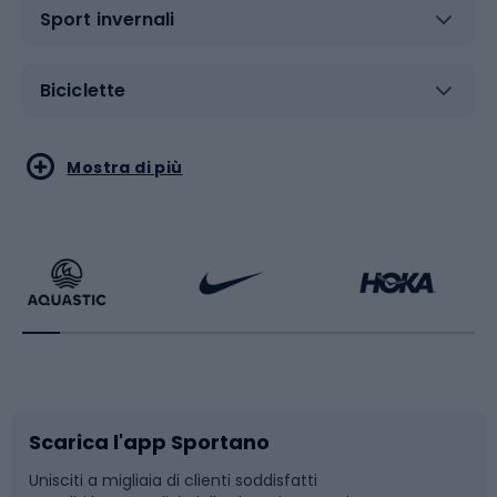
Sport invernali
Biciclette
Sport acquatici
Sport di arti marziali
Mostra di più
Calzature da escursionismo
Palestra e fitness
Bikepacking
Sport con le racchette
Corsa orientamento
Scarpe da ciclismo
Scarica l'app Sportano
Bushcraft
Slitte e slittini
Unisciti a migliaia di clienti soddisfatti