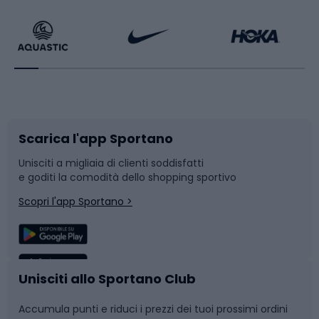
Calzature da escursionismo
Palestra e fitness
Bikepacking
Sport con le racchette
Corsa orientamento
Scarpe da ciclismo
Scarica l'app Sportano
Bushcraft
Slitte e slittini
Unisciti a migliaia di clienti soddisfatti
e goditi la comodità dello shopping sportivo
Corsa
Snowboard
Scopri l'app Sportano >
Sport di squadra
Camminata nordica
Caschi da ciclismo
Nuoto
Unisciti allo Sportano Club
Accumula punti e riduci i prezzi dei tuoi prossimi ordini