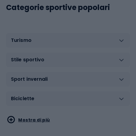
Categorie sportive popolari
Turismo
Stile sportivo
Sport invernali
Biciclette
Sport acquatici
Sport di arti marziali
Mostra di più