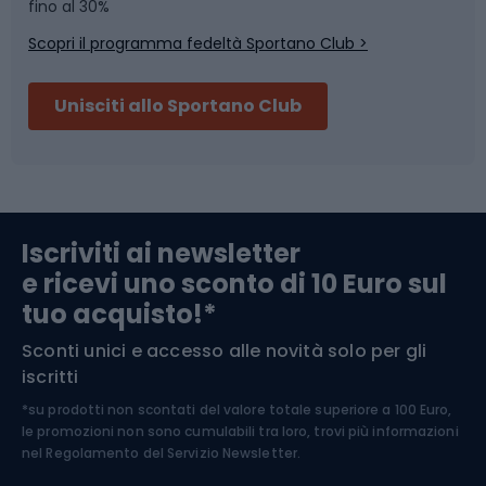
Skitouring
Pattinaggio
fino al 30%
Scopri il programma fedeltà Sportano Club >
Sci
Pesca
Unisciti allo Sportano Club
Campeggio
Accessori per biciclette
Abbigliamento da escursionismo
Componenti per biciclette
Iscriviti ai newsletter
e ricevi uno sconto di 10 Euro sul
Arrampicata
tuo acquisto!*
Sconti unici e accesso alle novità solo per gli
Medicina dello sport
iscritti
*su prodotti non scontati del valore totale superiore a 100 Euro,
Abbigliamento ciclistico
le promozioni non sono cumulabili tra loro, trovi più informazioni
nel
Regolamento del Servizio Newsletter.