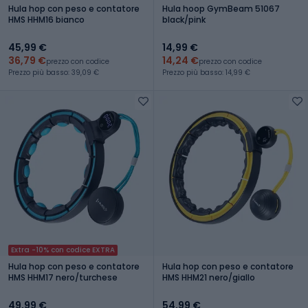
Hula hop con peso e contatore
Hula hoop GymBeam 51067
HMS HHM16 bianco
black/pink
45,99 €
14,99 €
36,79 €
14,24 €
prezzo con codice
prezzo con codice
Prezzo più basso: 39,09 €
Prezzo più basso: 14,99 €
Extra -10% con codice EXTRA
Hula hop con peso e contatore
Hula hop con peso e contatore
HMS HHM17 nero/turchese
HMS HHM21 nero/giallo
49,99 €
54,99 €