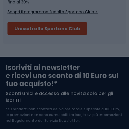
Skitouring
Pattinaggio
fino al 30%
Scopri il programma fedeltà Sportano Club >
Sci
Pesca
Unisciti allo Sportano Club
Campeggio
Accessori per biciclette
Abbigliamento da escursionismo
Componenti per biciclette
Iscriviti ai newsletter
e ricevi uno sconto di 10 Euro sul
Arrampicata
tuo acquisto!*
Sconti unici e accesso alle novità solo per gli
Medicina dello sport
iscritti
*su prodotti non scontati del valore totale superiore a 100 Euro,
Abbigliamento ciclistico
le promozioni non sono cumulabili tra loro, trovi più informazioni
nel
Regolamento del Servizio Newsletter.