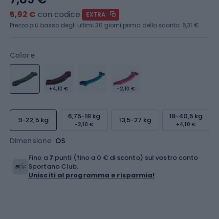
5,92 €
con codice
EXTRA
Prezzo più basso degli ultimi 30 giorni prima dello sconto:
6,31 €
Colore
+4,10 €
-2,10 €
6,75-18 kg
18-40,5 kg
9-22,5 kg
13,5-27 kg
-2,10 €
+4,10 €
Dimensione
OS
Fino a
7
punti (fino a 0 € di sconto) sul vostro conto
Sportano Club.
Unisciti al programma e risparmia!