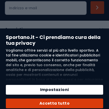
Indirizzo e-mail
Acquisti
Sportano.it - Ci prendiamo cura della
Servizio clienti
tua privacy
Vogliamo offrire servizi al più alto livello sportivo. A
Regolamento
tal fine utilizziamo cookie e identificatori pubblicitari
mobili, che garantiscono il corretto funzionamento
Chi siamo
del sito e, previo tuo consenso, anche per finalità
analitiche e di personalizzazione della pubblicità,
ossia per mostrarti contenuti e annunci
personalizzati in base ai tuoi interessi e per misurarne
Spedizione a:
IT
l’efficacia. I cookie e gli identificatori pubblicitari
Aggiungi al carrello
mobili possono essere utilizzati sia per attività
Impostazioni
pubblicitarie personalizzate sia non personalizzate, a
Quantità
seconda dei consensi da te espressi. Se clicchi su
© 2026 Sportano
Acquista con
Accetta tutto
“Accetta tutto”, acconsenti al trattamento dei tuoi
dati personali da parte di SPORTANO.COM Sp. z o.o. e