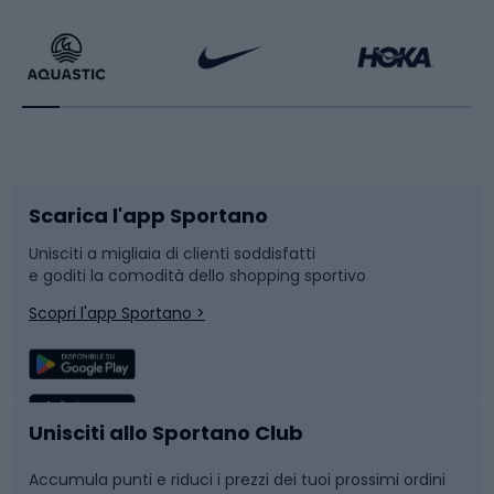
Calzature da escursionismo
Palestra e fitness
Bikepacking
Sport con le racchette
Corsa orientamento
Scarpe da ciclismo
Scarica l'app Sportano
Bushcraft
Slitte e slittini
Unisciti a migliaia di clienti soddisfatti
e goditi la comodità dello shopping sportivo
Corsa
Snowboard
Scopri l'app Sportano >
Sport di squadra
Camminata nordica
Caschi da ciclismo
Nuoto
Unisciti allo Sportano Club
Accumula punti e riduci i prezzi dei tuoi prossimi ordini