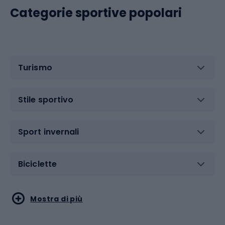
Categorie sportive popolari
Turismo
Stile sportivo
Sport invernali
Biciclette
Sport acquatici
Sport di arti marziali
Mostra di più