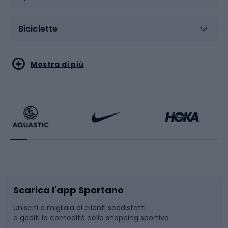
Biciclette
Sport acquatici
Sport di arti marziali
Mostra di più
Calzature da escursionismo
Palestra e fitness
Bikepacking
Sport con le racchette
Corsa orientamento
Scarpe da ciclismo
Scarica l'app Sportano
Bushcraft
Slitte e slittini
Unisciti a migliaia di clienti soddisfatti
e goditi la comodità dello shopping sportivo
Corsa
Snowboard