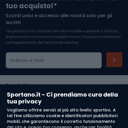
tuo acquisto!*
Sconti unici e accesso alle novità solo per gli
Medicina dello sport
iscritti
*su prodotti non scontati del valore totale superiore a 100 Euro,
Abbigliamento ciclistico
le promozioni non sono cumulabili tra loro, trovi più informazioni
nel
Regolamento del Servizio Newsletter.
Indirizzo e-mail
Acquisti
Sportano.it - Ci prendiamo cura della
Servizio clienti
tua privacy
Vogliamo offrire servizi al più alto livello sportivo. A
Regolamento
tal fine utilizziamo cookie e identificatori pubblicitari
mobili, che garantiscono il corretto funzionamento
Chi siamo
del sito e, previo tuo consenso, anche per finalità