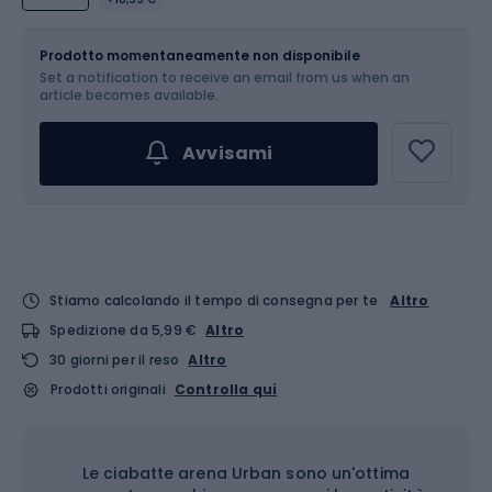
Dimensione
Tabella delle taglie
Prodotto momentaneamente non disponibile
Set a notification to receive an email from us when an
Scegli un'opzione...
article becomes available.
Avvisami
Stiamo calcolando il tempo di consegna per te
Altro
Spedizione da 5,99 €
Altro
30 giorni per il reso
Altro
Prodotti originali
Controlla qui
Le ciabatte arena Urban sono un'ottima