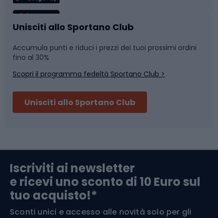
Caschi da ciclismo
Nuoto
Unisciti allo Sportano Club
Accumula punti e riduci i prezzi dei tuoi prossimi ordini
Skitouring
Pattinaggio
fino al 30%
Scopri il programma fedeltà Sportano Club >
Sci
Pesca
Unisciti allo Sportano Club
Campeggio
Accessori per biciclette
Abbigliamento da escursionismo
Componenti per biciclette
Iscriviti ai newsletter
e ricevi uno sconto di 10 Euro sul
Arrampicata
tuo acquisto!*
Sconti unici e accesso alle novità solo per gli
Medicina dello sport