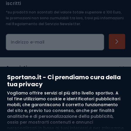
iscritti
*su prodotti non scontati del valore totale superiore a 100 Euro,
Abbigliamento ciclistico
le promozioni non sono cumulabili tra loro, trovi più informazioni
nel
Regolamento del Servizio Newsletter.
Indirizzo e-mail
Acquisti
Sportano.it - Ci prendiamo cura della
Servizio clienti
tua privacy
Vogliamo offrire servizi al più alto livello sportivo. A
Regolamento
tal fine utilizziamo cookie e identificatori pubblicitari
mobili, che garantiscono il corretto funzionamento
Chi siamo
del sito e, previo tuo consenso, anche per finalità
analitiche e di personalizzazione della pubblicità,
ossia per mostrarti contenuti e annunci
personalizzati in base ai tuoi interessi e per misurarne
Spedizione a:
IT