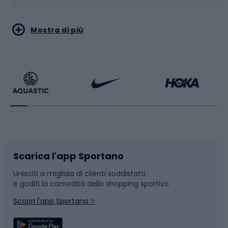
Sport acquatici
Sport di arti marziali
Mostra di più
Calzature da escursionismo
Palestra e fitness
Bikepacking
Sport con le racchette
Corsa orientamento
Scarpe da ciclismo
Scarica l'app Sportano
Bushcraft
Slitte e slittini
Unisciti a migliaia di clienti soddisfatti
e goditi la comodità dello shopping sportivo
Corsa
Snowboard
Scopri l'app Sportano >
Sport di squadra
Camminata nordica