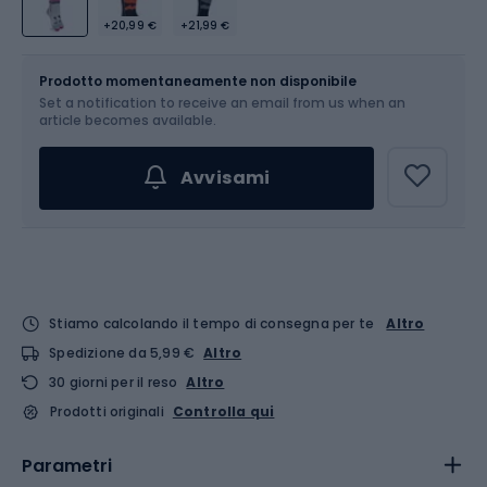
+20,99 €
+21,99 €
Dimensione
Tabella delle taglie
Prodotto momentaneamente non disponibile
Set a notification to receive an email from us when an
Scegli un'opzione...
article becomes available.
Avvisami
Stiamo calcolando il tempo di consegna per te
Altro
Spedizione da 5,99 €
Altro
30 giorni per il reso
Altro
Prodotti originali
Controlla qui
Parametri