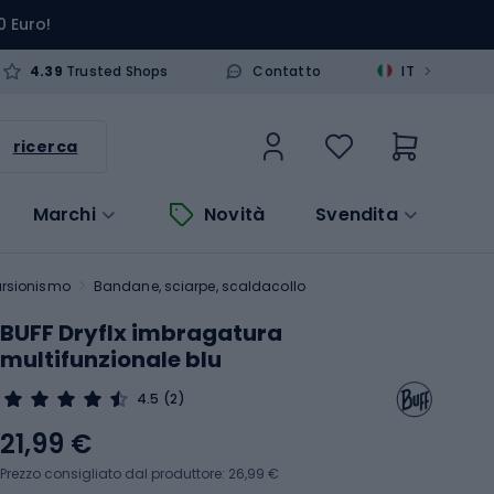
0 Euro!
>
4.39
Trusted Shops
Contatto
IT
ricerca
Marchi
Novità
Svendita
ursionismo
Bandane, sciarpe, scaldacollo
BUFF Dryflx imbragatura
multifunzionale blu
4.5
(2)
21,99 €
Prezzo consigliato dal produttore: 26,99 €