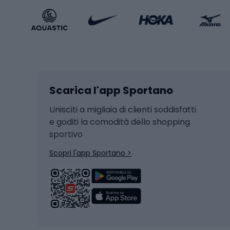
Accessori Sportstyle
Abbig
Sport invernali
Casc
Sci
Caschi
Scarica l'app Sportano
Sci di fondo
Casch
Hockey
Casch
Unisciti a migliaia di clienti soddisfatti
e goditi la comodità dello shopping
Snowboard
sportivo
Skit
Skitouring
Scopri l'app Sportano >
Pattini da ghiaccio
Sci da
Scarpo
Biciclette
Baston
Biciclette elettriche
Abbig