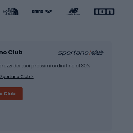
Caschi da pattinaggio
Pesca
mento
Pesca alla carpa
ano Club
Pesca al siluro
hette
Pesca a spinning
rezzi dei tuoi prossimi ordini fino al 30%
Pesca con galleggiante
 Sportano Club >
Pesca al feeder di fondo
no Club
Accessori per biciclette
Occhiali da ciclismo
is
Borse da ciclismo