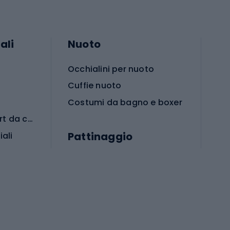
ali
Nuoto
Occhialini per nuoto
Cuffie nuoto
Costumi da bagno e boxer
Abbigliamento per sport da combattimento
Pattinaggio
iali
iali
Monopattini
Pattini a rotelle
Pattini in linea
s cardio
Skateboard
Attrezzature per l'allenamento della forza
Protezioni per pattinaggio