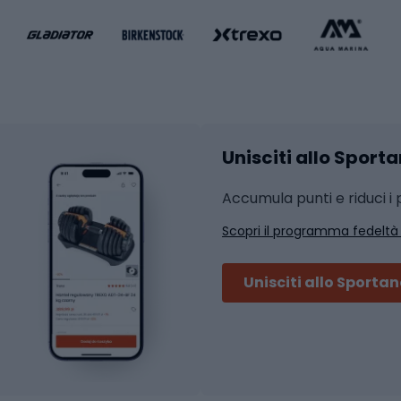
liamento da basket
Yoga
Abbigliamento fitness
hi da ciclismo
Calzature fitness
Accessori per l'allena
 integrali
Unisciti allo Sport
i da strada
Sport con le racc
i MTB
Accumula punti e riduci i p
Squash
Scopri il programma fedeltà
ouring
Badminton
Ping pong
Unisciti allo Sporta
 sci alpinismo
Tennis
ni da sci alpinismo
Padel
cini da sci alpinismo
Abbigliamento da tenn
liamento da skitouring