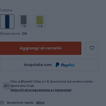
Colore
-1 €
+1 €
Dimensione
OS
Aggiungi al carrello
Quantità
Acquista con
Fino a
21
punti (fino a 1 € di sconto) sul vostro conto
Sportano Club.
Unisciti al programma e risparmia!
Spedizione rapida
Altro