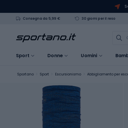
S
Consegna da 5,99 €
30 giorni per il reso
Sport
Donne
Uomini
Bamb
Sportano
Sport
Escursionismo
Abbigliamento per escu