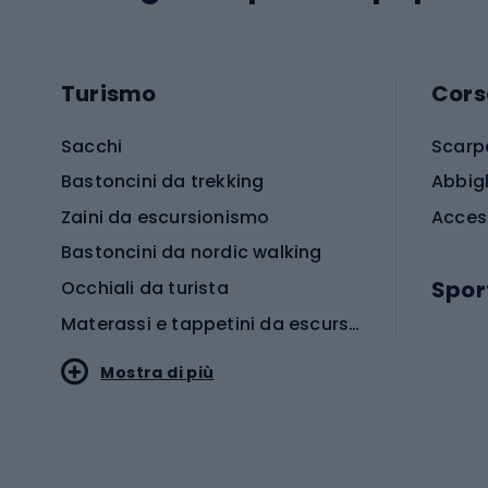
Turismo
Cors
Sacchi
Scarp
Bastoncini da trekking
Abbig
Zaini da escursionismo
Acces
Bastoncini da nordic walking
Spor
Occhiali da turista
Materassi e tappetini da escursionismo
Scarp
Mostra di più
Pallon
Stile sportivo
Scarp
Abbigliamento sportivo
Porte 
Calzature sportive
Abbig