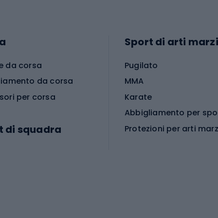
a
Sport di arti marzi
e da corsa
Pugilato
liamento da corsa
MMA
sori per corsa
Karate
t di squadra
Protezioni per arti marz
Accessori per arti marz
e da calcio
i da calcio
Palestra e fitness
e da pallamano
da calcio
Attrezzature per fitnes
liamento da calcio