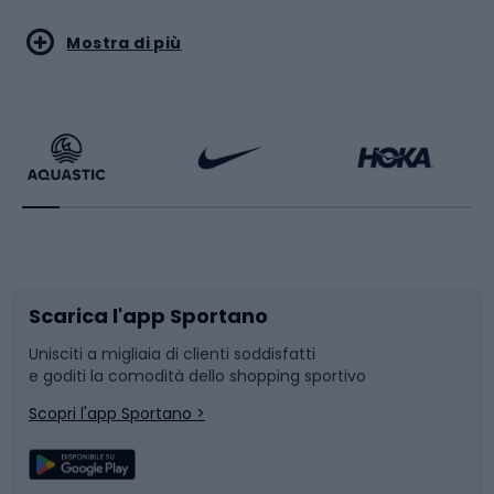
Sport acquatici
Sport di arti marziali
Mostra di più
Calzature da escursionismo
Palestra e fitness
Bikepacking
Sport con le racchette
Corsa orientamento
Scarpe da ciclismo
Scarica l'app Sportano
Bushcraft
Slitte e slittini
Unisciti a migliaia di clienti soddisfatti
e goditi la comodità dello shopping sportivo
Corsa
Snowboard
Scopri l'app Sportano >
Sport di squadra
Camminata nordica