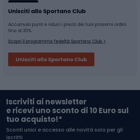
Caschi da ciclismo
Nuoto
Unisciti allo Sportano Club
Accumula punti e riduci i prezzi dei tuoi prossimi ordini
Skitouring
Pattinaggio
fino al 30%
Scopri il programma fedeltà Sportano Club >
Sci
Pesca
Unisciti allo Sportano Club
Campeggio
Accessori per biciclette
Abbigliamento da escursionismo
Componenti per biciclette
Iscriviti ai newsletter
e ricevi uno sconto di 10 Euro sul
Arrampicata
tuo acquisto!*
Sconti unici e accesso alle novità solo per gli
Medicina dello sport
iscritti