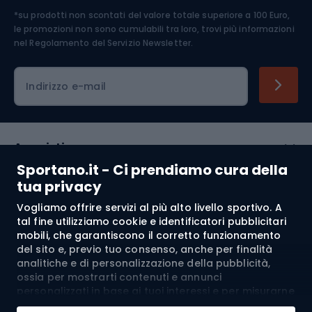
*su prodotti non scontati del valore totale superiore a 100 Euro,
Abbigliamento ciclistico
le promozioni non sono cumulabili tra loro, trovi più informazioni
nel
Regolamento del Servizio Newsletter.
Indirizzo e-mail
Acquisti
Sportano.it - Ci prendiamo cura della
Servizio clienti
tua privacy
Vogliamo offrire servizi al più alto livello sportivo. A
Regolamento
tal fine utilizziamo cookie e identificatori pubblicitari
mobili, che garantiscono il corretto funzionamento
Chi siamo
del sito e, previo tuo consenso, anche per finalità
analitiche e di personalizzazione della pubblicità,
ossia per mostrarti contenuti e annunci
personalizzati in base ai tuoi interessi e per misurarne
Spedizione a:
IT
l’efficacia. I cookie e gli identificatori pubblicitari