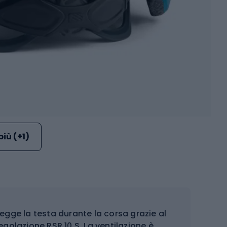
più (+1)
egge la testa durante la corsa grazie al
egolazione RSR 10 S. La ventilazione è