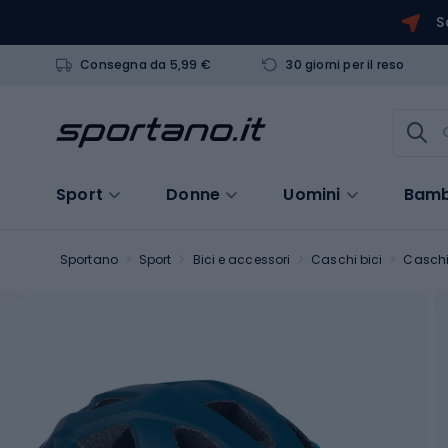
S
Consegna da 5,99 €
30 giorni per il reso
Sport
Donne
Uomini
Bamb
Sportano
Sport
Bici e accessori
Caschi bici
Caschi