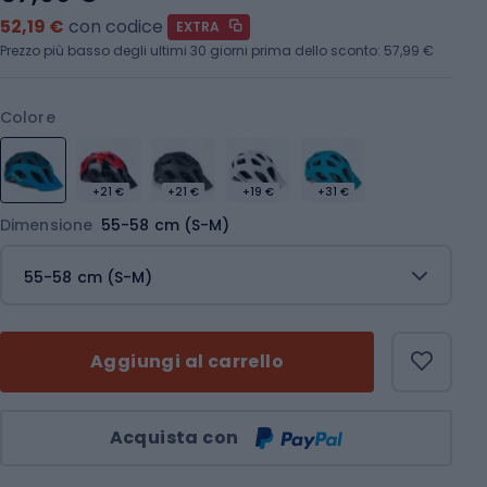
52,19 €
con codice
EXTRA
Prezzo più basso degli ultimi 30 giorni prima dello sconto:
57,99 €
Colore
+21 €
+21 €
+19 €
+31 €
Dimensione
55-58 cm (S-M)
55-58 cm (S-M)
Aggiungi al carrello
Quantità
Acquista con