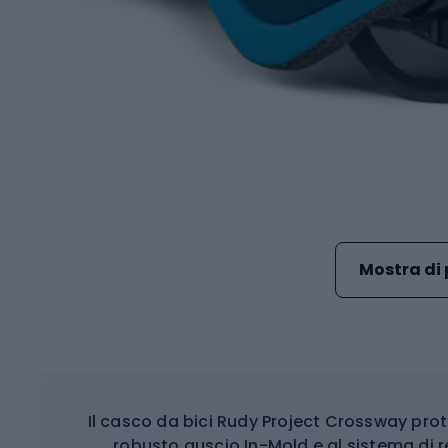
Mostra di 
Il casco da bici Rudy Project Crossway prot
robusto guscio In-Mold e al sistema di r