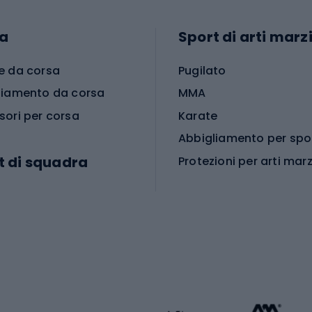
a
Sport di arti marzi
e da corsa
Pugilato
liamento da corsa
MMA
sori per corsa
Karate
t di squadra
Protezioni per arti marz
Accessori per arti marz
e da calcio
i da calcio
Palestra e fitness
e da pallamano
da calcio
Attrezzature per fitnes
liamento da calcio
liamento da basket
Yoga