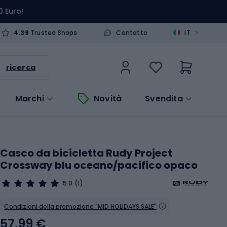
0 Euro!
>
4.39
Trusted Shops
Contatto
IT
ricerca
Marchi
Novità
Svendita
Casco da bicicletta Rudy Project
Crossway blu oceano/pacifico opaco
5.0
(1)
Condizioni della promozione "MID HOLIDAYS SALE"
57,99 €