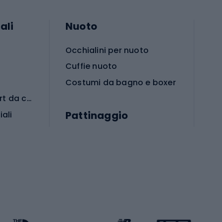
ali
Nuoto
Occhialini per nuoto
Cuffie nuoto
Costumi da bagno e boxer
Abbigliamento per sport da combattimento
Pattinaggio
iali
iali
Monopattini
Pattini a rotelle
Pattini in linea
s cardio
Skateboard
Attrezzature per l'allenamento della forza
Protezioni per pattinaggio
Caschi da pattinaggio