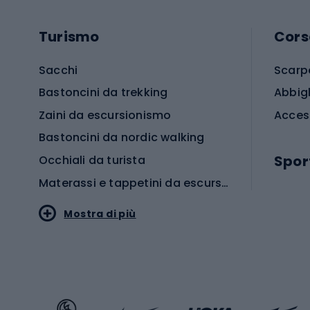
Turismo
Cors
Sacchi
Scarp
Bastoncini da trekking
Abbig
Zaini da escursionismo
Acces
Bastoncini da nordic walking
Spor
Occhiali da turista
Materassi e tappetini da escursionismo
Scarp
Mostra di più
Pallon
Stile sportivo
Scarp
Abbigliamento sportivo
Porte 
Calzature sportive
Abbig
Accessori Sportstyle
Abbig