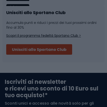
Caschi da ciclismo
Nuoto
Unisciti allo Sportano Club
Accumula punti e riduci i prezzi dei tuoi prossimi ordini
Skitouring
Pattinaggio
fino al 30%
Scopri il programma fedeltà Sportano Club >
Sci
Pesca
Unisciti allo Sportano Club
Campeggio
Accessori per biciclette
Abbigliamento da escursionismo
Componenti per biciclette
Iscriviti ai newsletter
e ricevi uno sconto di 10 Euro sul
Arrampicata
tuo acquisto!*
Sconti unici e accesso alle novità solo per gli
Medicina dello sport