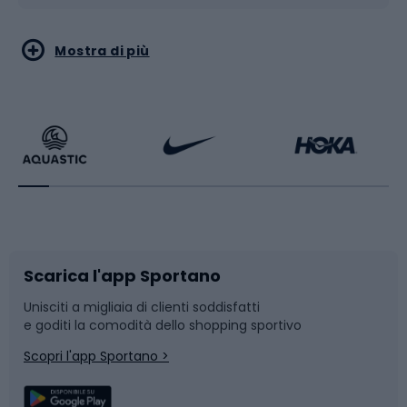
Sport acquatici
Sport di arti marziali
Mostra di più
Calzature da escursionismo
Palestra e fitness
Bikepacking
Sport con le racchette
Corsa orientamento
Scarpe da ciclismo
Scarica l'app Sportano
Bushcraft
Slitte e slittini
Unisciti a migliaia di clienti soddisfatti
e goditi la comodità dello shopping sportivo
Corsa
Snowboard
Scopri l'app Sportano >
Sport di squadra
Camminata nordica