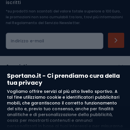
iscritti
*su prodotti non scontati del valore totale superiore a 100 Euro,
Abbigliamento ciclistico
le promozioni non sono cumulabili tra loro, trovi più informazioni
nel
Regolamento del Servizio Newsletter.
Indirizzo e-mail
Acquisti
Sportano.it - Ci prendiamo cura della
Servizio clienti
tua privacy
Vogliamo offrire servizi al più alto livello sportivo. A
Regolamento
tal fine utilizziamo cookie e identificatori pubblicitari
mobili, che garantiscono il corretto funzionamento
Chi siamo
del sito e, previo tuo consenso, anche per finalità
analitiche e di personalizzazione della pubblicità,
ossia per mostrarti contenuti e annunci
personalizzati in base ai tuoi interessi e per misurarne
Spedizione a:
IT