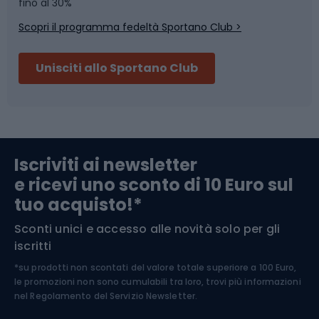
Skitouring
Pattinaggio
fino al 30%
Scopri il programma fedeltà Sportano Club >
Sci
Pesca
Unisciti allo Sportano Club
Campeggio
Accessori per biciclette
Abbigliamento da escursionismo
Componenti per biciclette
Iscriviti ai newsletter
e ricevi uno sconto di 10 Euro sul
Arrampicata
tuo acquisto!*
Sconti unici e accesso alle novità solo per gli
Medicina dello sport
iscritti
*su prodotti non scontati del valore totale superiore a 100 Euro,
Abbigliamento ciclistico
le promozioni non sono cumulabili tra loro, trovi più informazioni
nel
Regolamento del Servizio Newsletter.