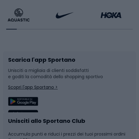
Calzature da escursionismo
Palestra e fitness
Bikepacking
Sport con le racchette
Corsa orientamento
Scarpe da ciclismo
Scarica l'app Sportano
Bushcraft
Slitte e slittini
Unisciti a migliaia di clienti soddisfatti
e goditi la comodità dello shopping sportivo
Corsa
Snowboard
Scopri l'app Sportano >
Sport di squadra
Camminata nordica
Caschi da ciclismo
Nuoto
Unisciti allo Sportano Club
Accumula punti e riduci i prezzi dei tuoi prossimi ordini