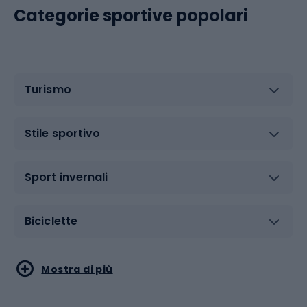
Categorie sportive popolari
Turismo
Stile sportivo
Sport invernali
Biciclette
Sport acquatici
Sport di arti marziali
Mostra di più