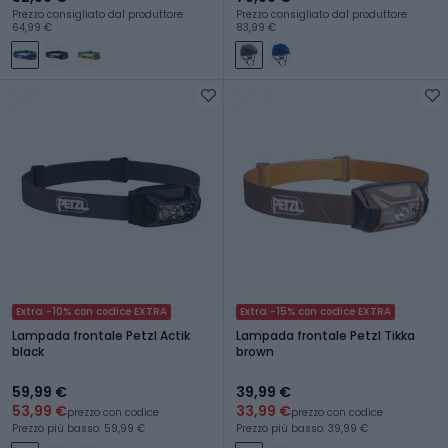
Prezzo consigliato dal produttore:
Prezzo consigliato dal produttore:
64,99 €
83,99 €
Extra -10% con codice EXTRA
Extra -15% con codice EXTRA
Lampada frontale Petzl Actik
Lampada frontale Petzl Tikka
black
brown
59,99 €
39,99 €
53,99 €
33,99 €
prezzo con codice
prezzo con codice
Prezzo più basso: 59,99 €
Prezzo più basso: 39,99 €