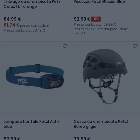
Imbrago da arrampicata Petzl
Piccozza Petzl Glacier Blue
Corax 1 LT orange
64,99 €
92,99 €
-15%
61,74 €
Prezzo più basso: 109,99 €
prezzo con codice
Prezzo consigliato dal produttore:
Prezzo più basso: 58,49 €
119,99 €
Lampada frontale Petzl Actik
Casco da arrampicata Petzl
blue
Boreo grigio
52,99 €
79,99 €