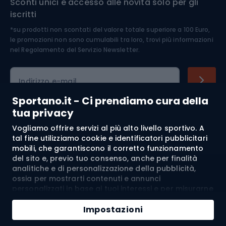
Sconti unici e accesso alle novità solo per gli
Medicina dello sport
iscritti
*su prodotti non scontati del valore totale superiore a 100 Euro,
Abbigliamento ciclistico
le promozioni non sono cumulabili tra loro, trovi più informazioni
nel
Regolamento del Servizio Newsletter.
Indirizzo e-mail
Sportano.it - Ci prendiamo cura della
tua privacy
Acquisti
Vogliamo offrire servizi al più alto livello sportivo. A
tal fine utilizziamo cookie e identificatori pubblicitari
mobili, che garantiscono il corretto funzionamento
Servizio clienti
del sito e, previo tuo consenso, anche per finalità
analitiche e di personalizzazione della pubblicità,
Regolamento
ossia per mostrarti contenuti e annunci
personalizzati in base ai tuoi interessi e per misurarne
Chi siamo
l’efficacia. I cookie e gli identificatori pubblicitari
mobili possono essere utilizzati sia per attività
Impostazioni
pubblicitarie personalizzate sia non personalizzate, a