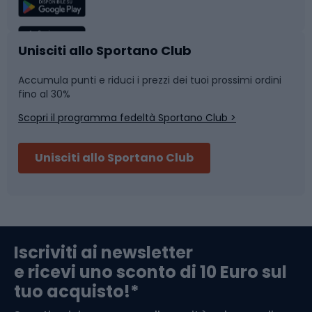
Sport di squadra
Camminata nordica
Caschi da ciclismo
Nuoto
Unisciti allo Sportano Club
Accumula punti e riduci i prezzi dei tuoi prossimi ordini
Skitouring
Pattinaggio
fino al 30%
Scopri il programma fedeltà Sportano Club >
Sci
Pesca
Unisciti allo Sportano Club
Campeggio
Accessori per biciclette
Abbigliamento da escursionismo
Componenti per biciclette
Iscriviti ai newsletter
e ricevi uno sconto di 10 Euro sul
Arrampicata
tuo acquisto!*