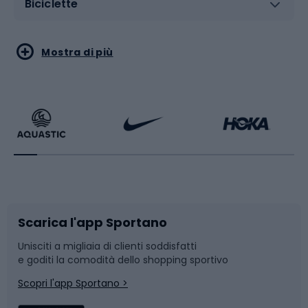
Biciclette
Sport acquatici
Sport di arti marziali
Mostra di più
Calzature da escursionismo
Palestra e fitness
Bikepacking
Sport con le racchette
Corsa orientamento
Scarpe da ciclismo
Scarica l'app Sportano
Bushcraft
Slitte e slittini
Unisciti a migliaia di clienti soddisfatti
e goditi la comodità dello shopping sportivo
Corsa
Snowboard
Scopri l'app Sportano >