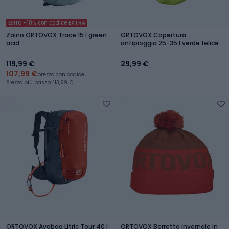
Extra -10% con codice EXTRA
Zaino ORTOVOX Trace 15 l green
ORTOVOX Copertura
acid
antipioggia 25-35 l verde felice
119,99 €
29,99 €
107,99 €
prezzo con codice
Prezzo più basso: 113,99 €
ORTOVOX Avabag Litric Tour 40 l
ORTOVOX Berretto invernale in