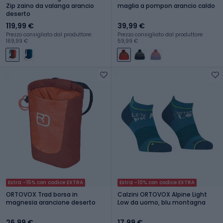
Zip zaino da valanga arancio
maglia a pompon arancio caldo
deserto
119,99 €
39,99 €
Prezzo consigliato dal produttore:
Prezzo consigliato dal produttore:
169,99 €
59,99 €
Extra -15% con codice EXTRA
Extra -10% con codice EXTRA
ORTOVOX Trad borsa in
Calzini ORTOVOX Alpine Light
magnesia arancione deserto
Low da uomo, blu montagna
26,99 €
17,99 €