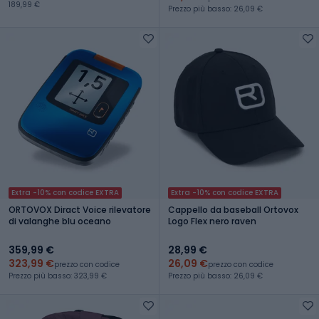
189,99 €
Prezzo più basso: 26,09 €
Extra -10% con codice EXTRA
Extra -10% con codice EXTRA
ORTOVOX Diract Voice rilevatore
Cappello da baseball Ortovox
di valanghe blu oceano
Logo Flex nero raven
359,99 €
28,99 €
323,99 €
26,09 €
prezzo con codice
prezzo con codice
Prezzo più basso: 323,99 €
Prezzo più basso: 26,09 €