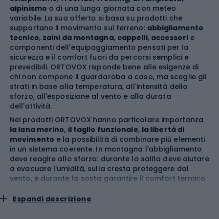
alpinismo
o di una lunga giornata con meteo
variabile. La sua offerta si basa su prodotti che
supportano il movimento sul terreno:
abbigliamento
tecnico
,
zaini da montagna
,
cappelli
,
accessori
e
componenti dell'equipaggiamento pensati per la
sicurezza e il comfort fuori da percorsi semplici e
prevedibili. ORTOVOX risponde bene alle esigenze di
chi non compone il guardaroba a caso, ma sceglie gli
strati in base alla temperatura, all'intensità dello
sforzo, all'esposizione al vento e alla durata
dell'attività.
Nei prodotti ORTOVOX hanno particolare importanza
la lana merino
,
il taglio funzionale
,
la libertà di
movimento
e la possibilità di combinare più elementi
in un sistema coerente. In montagna l'abbigliamento
deve reagire allo sforzo: durante la salita deve aiutare
a evacuare l'umidità, sulla cresta proteggere dal
vento, e durante la sosta garantire il comfort termico.
Per questo la scelta del marchio conviene iniziarla dal
contesto d'uso. Una giacca diversa serve a chi parte
Espandi descrizione
d'inverno per lo scialpinismo, uno zaino diverso al
freerider che porta l'attrezzatura da valanga, e un