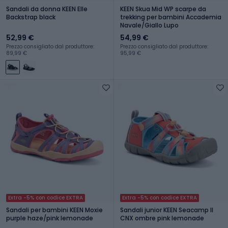
Sandali da donna KEEN Elle
KEEN Skua Mid WP scarpe da
Backstrap black
trekking per bambini Accademia
Navale/Giallo Lupo
52,99 €
54,99 €
Prezzo consigliato dal produttore:
Prezzo consigliato dal produttore:
89,99 €
95,99 €
Extra -5% con codice EXTRA
Extra -5% con codice EXTRA
Sandali per bambini KEEN Moxie
Sandali junior KEEN Seacamp II
purple haze/pink lemonade
CNX ombre pink lemonade