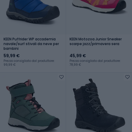
KEEN Puffrider WP accademia
KEEN Motozoa Junior Sneaker
navale/surf stivali da neve per
scarpe jazz/primavera sera
bambini
59,99 €
45,99 €
Prezzo consigliato dal produttore:
Prezzo consigliato dal produttore:
99,99 €
78,99 €