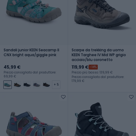
Sandali junior KEEN Seacamp II
Scarpe da trekking da uomo
CNX bright aqua/giggle pink
KEEN Targhee IV Mid WP grigio
acciaio/blu coronetto
45,99 €
119,99 €
-14%
Prezzo consigliato dal produttore:
Prezzo più basso: 139,99 €
69,99 €
Prezzo consigliato dal produttore:
179,99 €
+ 5