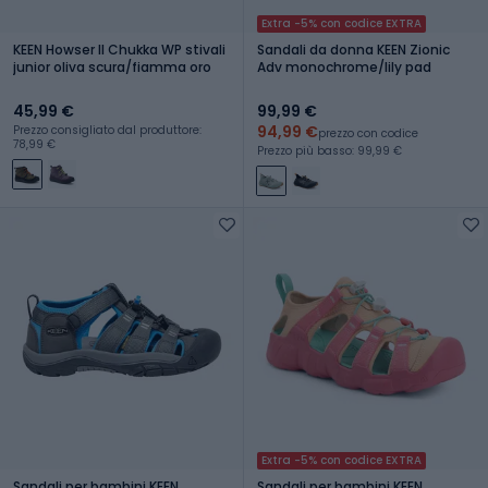
Extra -5% con codice EXTRA
KEEN Howser II Chukka WP stivali
Sandali da donna KEEN Zionic
junior oliva scura/fiamma oro
Adv monochrome/lily pad
45,99 €
99,99 €
94,99 €
Prezzo consigliato dal produttore:
prezzo con codice
78,99 €
Prezzo più basso: 99,99 €
Extra -5% con codice EXTRA
Sandali per bambini KEEN
Sandali per bambini KEEN