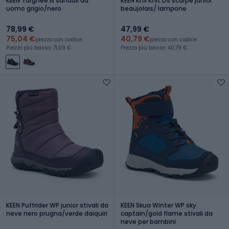
KEEN Targhee III sandali da
KEEN Knx Knit Ds scarpe junior
uomo grigio/nero
beaujolais/ lampone
78,99 €
47,99 €
75,04 €
40,79 €
prezzo con codice
prezzo con codice
Prezzo più basso: 71,09 €
Prezzo più basso: 40,79 €
KEEN Puffrider WP junior stivali da
KEEN Skua Winter WP sky
neve nero prugna/verde daiquiri
captain/gold flame stivali da
neve per bambini