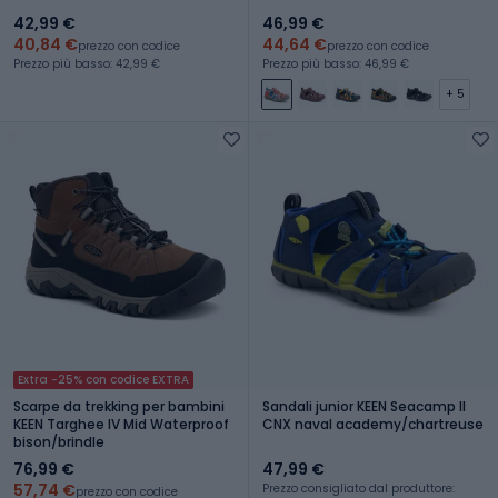
42,99 €
46,99 €
40,84 €
44,64 €
prezzo con codice
prezzo con codice
Prezzo più basso: 42,99 €
Prezzo più basso: 46,99 €
+ 5
Extra -25% con codice EXTRA
Scarpe da trekking per bambini
Sandali junior KEEN Seacamp II
KEEN Targhee IV Mid Waterproof
CNX naval academy/chartreuse
bison/brindle
76,99 €
47,99 €
57,74 €
Prezzo consigliato dal produttore:
prezzo con codice