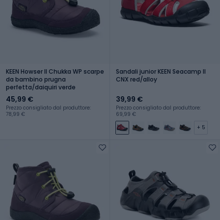
KEEN Howser II Chukka WP scarpe
Sandali junior KEEN Seacamp II
da bambino prugna
CNX red/alloy
perfetta/daiquiri verde
45,99 €
39,99 €
Prezzo consigliato dal produttore:
Prezzo consigliato dal produttore:
78,99 €
69,99 €
+ 5