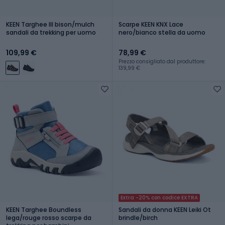
KEEN Targhee III bison/mulch
Scarpe KEEN KNX Lace
sandali da trekking per uomo
nero/bianco stella da uomo
109,99 €
78,99 €
Prezzo consigliato dal produttore:
139,99 €
Extra -20% con codice EXTRA
KEEN Targhee Boundless
Sandali da donna KEEN Leiki Ot
lega/rouge rosso scarpe da
brindle/birch