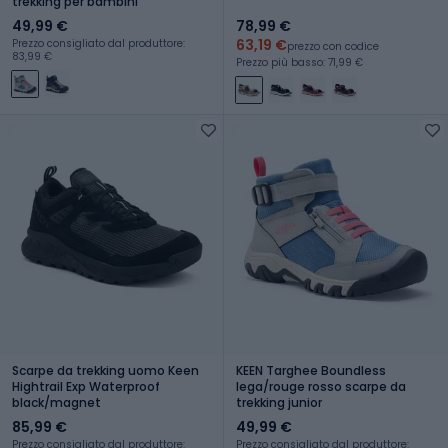
trekking per bambini
49,99 €
78,99 €
63,19 €
Prezzo consigliato dal produttore:
prezzo con codice
83,99 €
Prezzo più basso: 71,99 €
Scarpe da trekking uomo Keen
KEEN Targhee Boundless
Hightrail Exp Waterproof
lega/rouge rosso scarpe da
black/magnet
trekking junior
85,99 €
49,99 €
Prezzo consigliato dal produttore:
Prezzo consigliato dal produttore: