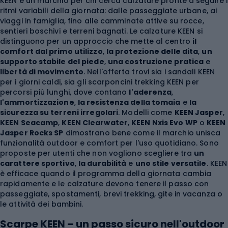
KEEN è un marchio per chi cerca calzature pronte a seguire i
ritmi variabili della giornata: dalle passeggiate urbane, ai
viaggi in famiglia, fino alle camminate attive su rocce,
sentieri boschivi e terreni bagnati. Le calzature KEEN si
distinguono per un approccio che mette al centro
il
comfort dal primo utilizzo
,
la protezione delle dita
,
un
supporto stabile del piede
,
una costruzione pratica
e
libertà di movimento
. Nell'offerta trovi sia i sandali KEEN
per i giorni caldi, sia gli scarponcini trekking KEEN per
percorsi più lunghi, dove contano
l'aderenza
,
l'ammortizzazione
,
la resistenza della tomaia
e
la
sicurezza su terreni irregolari
. Modelli come
KEEN Jasper
,
KEEN Seacamp
,
KEEN Clearwater
,
KEEN Nxis Evo WP
o
KEEN
Jasper Rocks SP
dimostrano bene come il marchio unisca
funzionalità outdoor e comfort per l'uso quotidiano. Sono
proposte per utenti che non vogliono scegliere tra
un
carattere sportivo
,
la durabilità
e
uno stile versatile
. KEEN
è efficace quando il programma della giornata cambia
rapidamente e le calzature devono tenere il passo con
passeggiate, spostamenti, brevi trekking, gite in vacanza o
le attività dei bambini.
Scarpe KEEN – un passo sicuro nell'outdoor