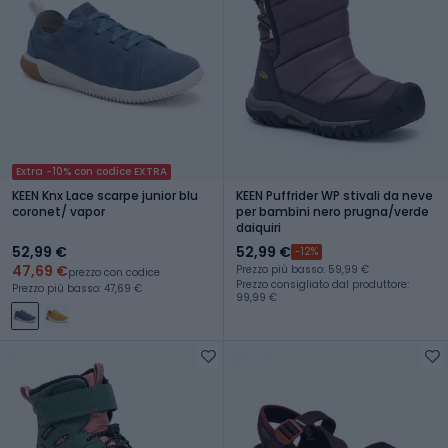
Extra -10% con codice EXTRA
KEEN Knx Lace scarpe junior blu
KEEN Puffrider WP stivali da neve
coronet/ vapor
per bambini nero prugna/verde
daiquiri
52,99 €
52,99 €
-12%
47,69 €
Prezzo più basso: 59,99 €
prezzo con codice
Prezzo consigliato dal produttore:
Prezzo più basso: 47,69 €
99,99 €