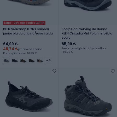
Extra -25% con codice EXTRA
KEEN Seacamp II CNX sandali
Scarpe da trekking da donna
junior blu coroncina/rosa calda
KEEN Circadia Mid Polar nero/blu
scuro
64,99 €
85,99 €
48,74 €
Prezzo consigliato dal produttore:
prezzo con codice
159,99 €
Prezzo più basso: 51,99 €
+ 5