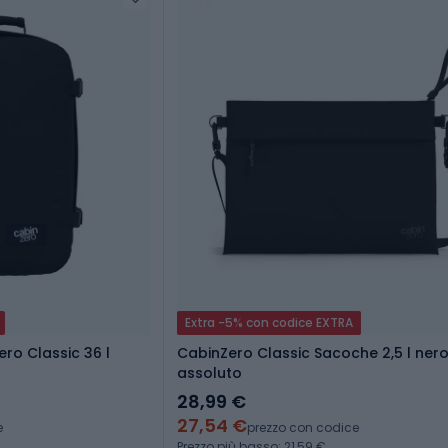
Extra -5% con codice EXTRA
ro Classic 36 l
CabinZero Classic Sacoche 2,5 l ner
assoluto
28,99 €
27,54 €
e
prezzo con codice
Prezzo più basso: 21,59 €