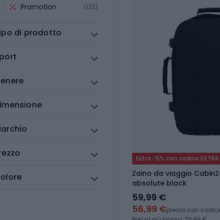
Promotion
(122)
ipo di prodotto
port
enere
imensione
archio
rezzo
Extra -5% con codice EXTRA
Zaino da viaggio CabinZe
olore
absolute black
59,99 €
56,99 €
prezzo con codic
Prezzo più basso: 39,99 €