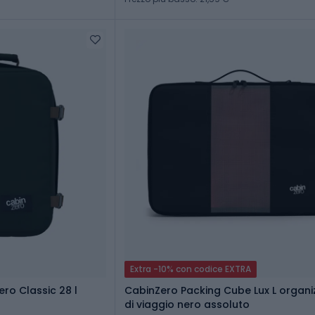
Extra -10% con codice EXTRA
ro Classic 28 l
CabinZero Packing Cube Lux L organi
di viaggio nero assoluto