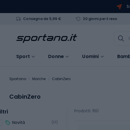
S
Consegna da 5,99 €
30 giorni per il reso
Sport
Donne
Uomini
Bamb
Sportano
Marche
CabinZero
CabinZero
iltri
Prodotti: 160
Novità
(17)