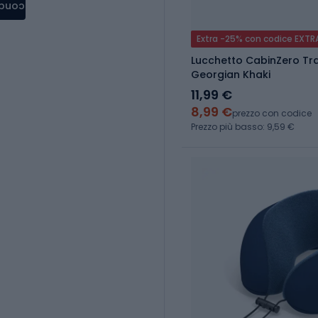
condere
Extra -25% con codice EXTR
Lucchetto CabinZero Tra
Georgian Khaki
11,99 €
8,99 €
prezzo con codice
Prezzo più basso: 9,59 €