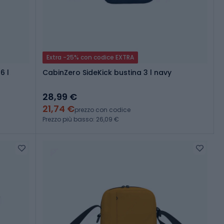
Extra -25% con codice EXTRA
6 l
CabinZero SideKick bustina 3 l navy
28,99 €
21,74 €
prezzo con codice
Prezzo più basso: 26,09 €