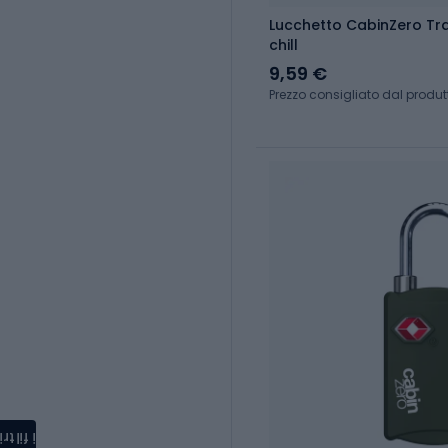
Lucchetto CabinZero Tr
chill
9,59 €
Prezzo consigliato dal produtt
i filtri