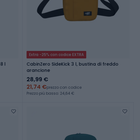
Extra -25% con codice EXTRA
8 l
CabinZero SideKick 3 l, bustina di freddo
arancione
28,99 €
21,74 €
prezzo con codice
Prezzo più basso: 24,64 €