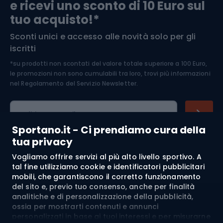
e ricevi uno sconto di 10 Euro sul
Arrampicata
tuo acquisto!*
Sconti unici e accesso alle novità solo per gli
Medicina dello sport
iscritti
*su prodotti non scontati del valore totale superiore a 100 Euro,
Abbigliamento ciclistico
le promozioni non sono cumulabili tra loro, trovi più informazioni
nel
Regolamento del Servizio Newsletter.
Indirizzo e-mail
Sportano.it - Ci prendiamo cura della
tua privacy
Vogliamo offrire servizi al più alto livello sportivo. A
Acquisti
tal fine utilizziamo cookie e identificatori pubblicitari
mobili, che garantiscono il corretto funzionamento
Servizio clienti
del sito e, previo tuo consenso, anche per finalità
analitiche e di personalizzazione della pubblicità,
Regolamento
ossia per mostrarti contenuti e annunci
personalizzati in base ai tuoi interessi e per misurarne