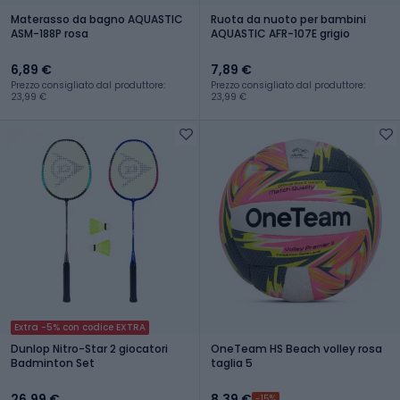
Materasso da bagno AQUASTIC
Ruota da nuoto per bambini
ASM-188P rosa
AQUASTIC AFR-107E grigio
6,89 €
7,89 €
Prezzo consigliato dal produttore:
Prezzo consigliato dal produttore:
23,99 €
23,99 €
Extra -5% con codice EXTRA
Dunlop Nitro-Star 2 giocatori
OneTeam HS Beach volley rosa
Badminton Set
taglia 5
26,99 €
8,39 €
-15%