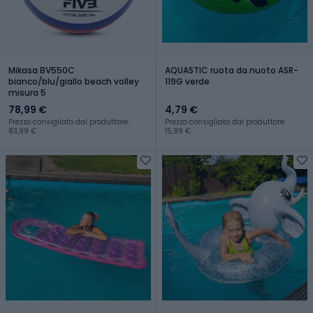
Mikasa BV550C
AQUASTIC ruota da nuoto ASR-
bianco/blu/giallo beach volley
119G verde
misura 5
78,99 €
4,79 €
Prezzo consigliato dal produttore:
Prezzo consigliato dal produttore:
83,99 €
15,99 €