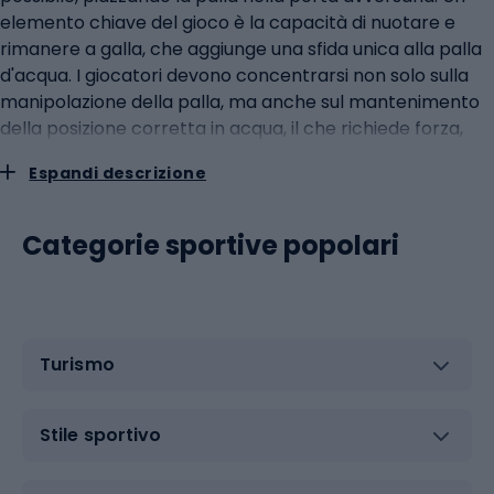
elemento chiave del gioco è la capacità di nuotare e
rimanere a galla, che aggiunge una sfida unica alla palla
d'acqua. I giocatori devono concentrarsi non solo sulla
manipolazione della palla, ma anche sul mantenimento
della posizione corretta in acqua, il che richiede forza,
resistenza e coordinazione. La natura dinamica del gioco
Espandi descrizione
offre un allenamento intenso per tutto il corpo,
combinando cardio e forza. Il nuoto e i rapidi cambi di
direzione durante il gioco rafforzano i muscoli e
Categorie sportive popolari
migliorano la resistenza, rendendo la palla d'acqua non
solo molto divertente, ma anche un ottimo modo per
migliorare la forma fisica. La palla d'acqua è anche una
grande opportunità per costruire lo spirito di squadra e
Turismo
la cooperazione. Il gioco richiede che i giocatori
comunichino, elaborino strategie di squadra e si
sostengano l'un l'altro, il che favorisce la nascita di forti
Stile sportivo
relazioni tra i partecipanti. Sport da spiaggia: beach
volley e beach tennisGli sport da spiaggia, come il beach