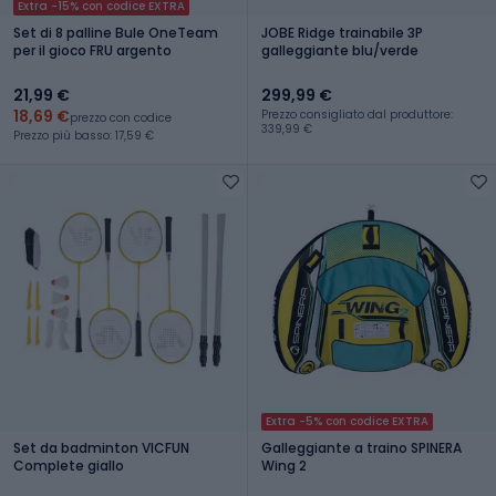
Extra -15% con codice EXTRA
Set di 8 palline Bule OneTeam
JOBE Ridge trainabile 3P
per il gioco FRU argento
galleggiante blu/verde
21,99 €
299,99 €
18,69 €
Prezzo consigliato dal produttore:
prezzo con codice
339,99 €
Prezzo più basso: 17,59 €
Extra -5% con codice EXTRA
Set da badminton VICFUN
Galleggiante a traino SPINERA
Complete giallo
Wing 2