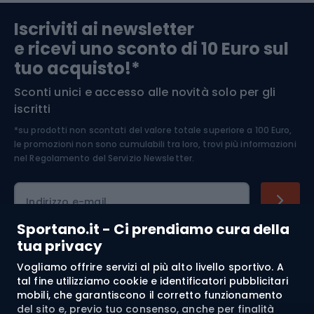
Abbigliamento da escursionismo
Componenti per biciclette
Iscriviti ai newsletter
e ricevi uno sconto di 10 Euro sul
Arrampicata
tuo acquisto!*
Sconti unici e accesso alle novità solo per gli
Medicina dello sport
iscritti
*su prodotti non scontati del valore totale superiore a 100 Euro,
Abbigliamento ciclistico
le promozioni non sono cumulabili tra loro, trovi più informazioni
nel
Regolamento del Servizio Newsletter.
Indirizzo e-mail
Sportano.it - Ci prendiamo cura della
tua privacy
Acquisti
Vogliamo offrire servizi al più alto livello sportivo. A
tal fine utilizziamo cookie e identificatori pubblicitari
mobili, che garantiscono il corretto funzionamento
Servizio clienti
del sito e, previo tuo consenso, anche per finalità