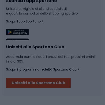
Scarica l'app Sportano
Bushcraft
Slitte e slittini
Unisciti a migliaia di clienti soddisfatti
e goditi la comodità dello shopping sportivo
Corsa
Snowboard
Scopri l'app Sportano >
Sport di squadra
Camminata nordica
Caschi da ciclismo
Nuoto
Unisciti allo Sportano Club
Accumula punti e riduci i prezzi dei tuoi prossimi ordini
Skitouring
Pattinaggio
fino al 30%
Scopri il programma fedeltà Sportano Club >
Sci
Pesca
Unisciti allo Sportano Club
Campeggio
Accessori per biciclette