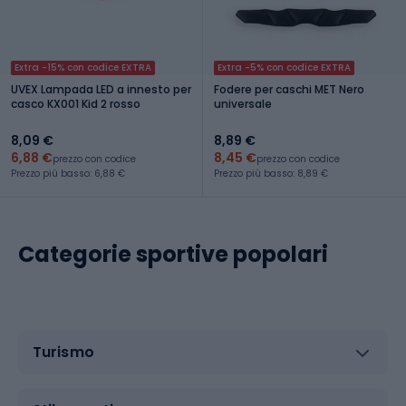
Extra -15% con codice EXTRA
Extra -5% con codice EXTRA
UVEX Lampada LED a innesto per
Fodere per caschi MET Nero
casco KX001 Kid 2 rosso
universale
8,09 €
8,89 €
6,88 €
8,45 €
prezzo con codice
prezzo con codice
Prezzo più basso: 6,88 €
Prezzo più basso: 8,89 €
Categorie sportive popolari
Turismo