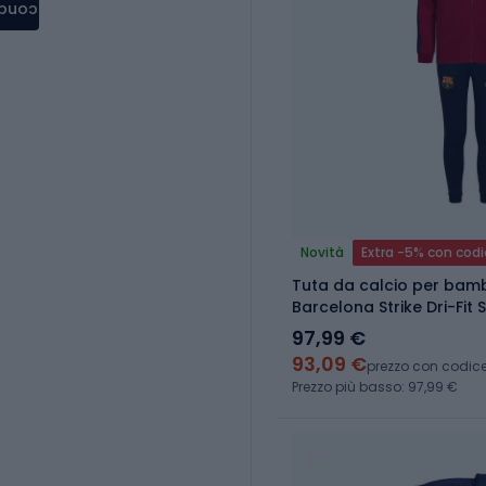
condere
Novità
Extra -5% con cod
Tuta da calcio per bamb
Barcelona Strike Dri-Fit 
red/blackened blue
97,99 €
93,09 €
prezzo con codic
Prezzo più basso: 97,99 €