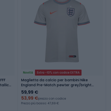
Novità
Extra -10% con codice EXTRA
FFF
Maglietta da calcio per bambini Nike
allic
England Pre-Match pewter grey/bright
crimson
59,99 €
53,99 €
prezzo con codice
Prezzo più basso: 47,69 €