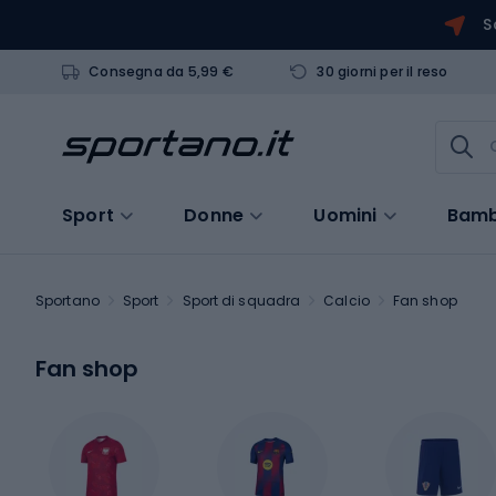
S
Consegna da 5,99 €
30 giorni per il reso
Sport
Donne
Uomini
Bamb
Sportano
Sport
Sport di squadra
Calcio
Fan shop
Fan shop