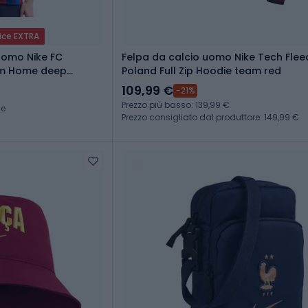
ice EXTRA
uomo Nike FC
Felpa da calcio uomo Nike Tech Flee
ium Home deep
Poland Full Zip Hoodie team red
l yellow
109,99 €
-21%
Prezzo più basso: 139,99 €
ce
Prezzo consigliato dal produttore: 149,99 €