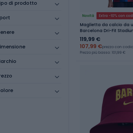
ipo di prodotto
Novità
Extra -10% con cod
port
Maglietta da calcio da 
Barcelona Dri-Fit Stad
enere
garnet/blue void/minera
119,99 €
107,99 €
imensione
prezzo con codi
Prezzo più basso: 101,99 €
archio
rezzo
olore