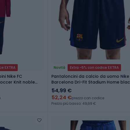
ice EXTRA
Novità
Extra -5% con codice EXTRA
ini Nike FC
Pantaloncini da calcio da uomo Nike
Soccer Knit noble
Barcelona Dri-Fit Stadium Home bla
blue/mineral yellow
54,99 €
52,24 €
e
prezzo con codice
Prezzo più basso: 49,99 €