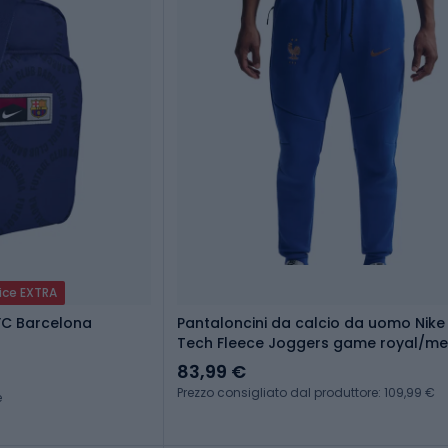
ice EXTRA
FC Barcelona
Pantaloncini da calcio da uomo Nike 
Tech Fleece Joggers game royal/met
copper
83,99 €
Prezzo consigliato dal produttore: 109,99 €
e