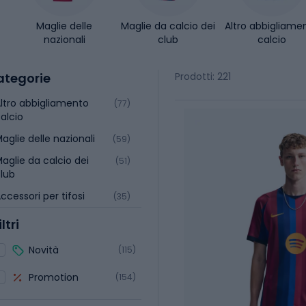
Maglie delle
Maglie da calcio dei
Altro abbigliame
nazionali
club
calcio
ategorie
Prodotti: 221
ltro abbigliamento
(77)
alcio
aglie delle nazionali
(59)
aglie da calcio dei
(51)
lub
ccessori per tifosi
(35)
iltri
Novità
(115)
Promotion
(154)