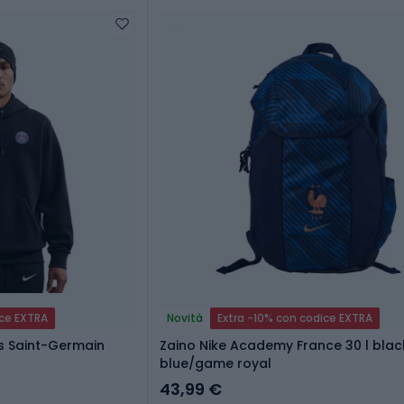
ice EXTRA
Novità
Extra -10% con codice EXTRA
s Saint-Germain
Zaino Nike Academy France 30 l bla
blue/game royal
43,99 €