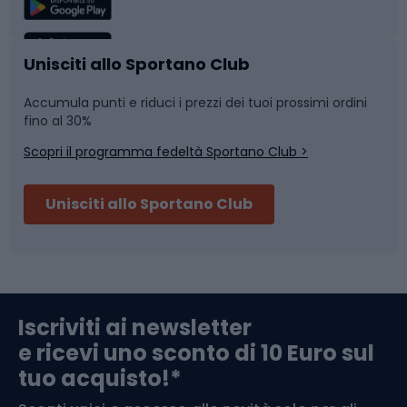
Sport di squadra
Camminata nordica
Caschi da ciclismo
Nuoto
Unisciti allo Sportano Club
Accumula punti e riduci i prezzi dei tuoi prossimi ordini
Skitouring
Pattinaggio
fino al 30%
Scopri il programma fedeltà Sportano Club >
Sci
Pesca
Unisciti allo Sportano Club
Campeggio
Accessori per biciclette
Abbigliamento da escursionismo
Componenti per biciclette
Iscriviti ai newsletter
e ricevi uno sconto di 10 Euro sul
Arrampicata
tuo acquisto!*