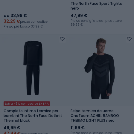
The North Face Sport Tights
nero
da 33,99 €
47,99 €
32,29 €
Prezzo consigliato dal produttore:
prezzo con codice
69,99 €
Prezzo più basso: 33,99 €
Extra -5% con codice EXTRA
Completo intimo termico per
Felpa termica da uomo
bambini The North Face Dotknit
OneTeam ACHILL BAMBOO
Thermal black
THERMO LIGHT PLUS nero
49,99 €
11,99 €
47,49 €
Prezzo consigliato dal produttore:
prezzo con codice