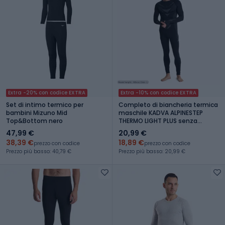
Extra -20% con codice EXTRA
Extra -10% con codice EXTRA
Set di intimo termico per
Completo di biancheria termica
bambini Mizuno Mid
maschile KADVA ALPINESTEP
Top&Bottom nero
THERMO LIGHT PLUS senza
cuciture nero
47,99 €
20,99 €
38,39 €
18,89 €
prezzo con codice
prezzo con codice
Prezzo più basso: 40,79 €
Prezzo più basso: 20,99 €