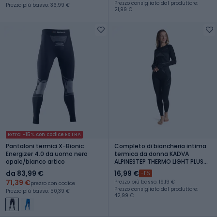
Prezzo consigliato dal produttore:
Prezzo più basso: 36,99 €
21,99 €
Extra -15% con codice EXTRA
Pantaloni termici X-Bionic
Completo di biancheria intima
Energizer 4.0 da uomo nero
termica da donna KADVA
opale/bianco artico
ALPINESTEP THERMO LIGHT PLUS
senza cuciture nero
da 83,99 €
16,99 €
-11%
71,39 €
Prezzo più basso: 19,19 €
prezzo con codice
Prezzo consigliato dal produttore:
Prezzo più basso: 50,39 €
42,99 €