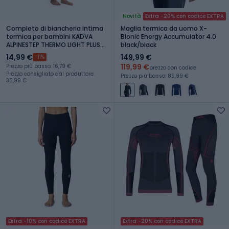
Novità
Extra -20% con codice EXTRA
Completo di biancheria intima
Maglia termica da uomo X-
termica per bambini KADVA
Bionic Energy Accumulator 4.0
ALPINESTEP THERMO LIGHT PLUS
black/black
senza cuciture viola
14,99 €
149,99 €
-11%
119,99 €
Prezzo più basso: 16,79 €
prezzo con codice
Prezzo consigliato dal produttore:
Prezzo più basso: 89,99 €
35,99 €
Extra -10% con codice EXTRA
Extra -20% con codice EXTRA