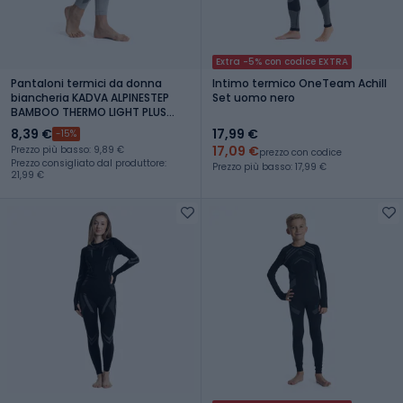
Extra -5% con codice EXTRA
Pantaloni termici da donna
Intimo termico OneTeam Achill
biancheria KADVA ALPINESTEP
Set uomo nero
BAMBOO THERMO LIGHT PLUS
senza cuciture grigio
8,39 €
17,99 €
-15%
17,09 €
Prezzo più basso: 9,89 €
prezzo con codice
Prezzo consigliato dal produttore:
Prezzo più basso: 17,99 €
21,99 €