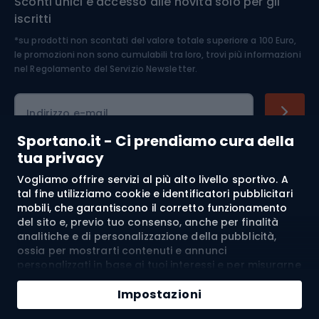
Sconti unici e accesso alle novità solo per gli
Medicina dello sport
iscritti
*su prodotti non scontati del valore totale superiore a 100 Euro,
Abbigliamento ciclistico
le promozioni non sono cumulabili tra loro, trovi più informazioni
nel
Regolamento del Servizio Newsletter.
Indirizzo e-mail
Sportano.it - Ci prendiamo cura della
tua privacy
Acquisti
Vogliamo offrire servizi al più alto livello sportivo. A
tal fine utilizziamo cookie e identificatori pubblicitari
mobili, che garantiscono il corretto funzionamento
Servizio clienti
del sito e, previo tuo consenso, anche per finalità
analitiche e di personalizzazione della pubblicità,
Regolamento
ossia per mostrarti contenuti e annunci
personalizzati in base ai tuoi interessi e per misurarne
Chi siamo
l’efficacia. I cookie e gli identificatori pubblicitari
mobili possono essere utilizzati sia per attività
Impostazioni
pubblicitarie personalizzate sia non personalizzate, a