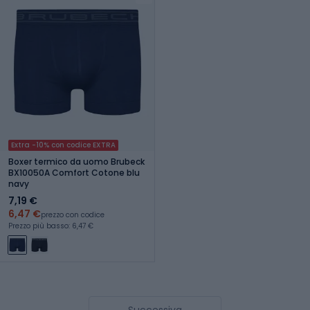
Extra -10% con codice EXTRA
Boxer termico da uomo Brubeck
BX10050A Comfort Cotone blu
navy
7,19 €
6,47 €
prezzo con codice
Prezzo più basso: 6,47 €
Successiva