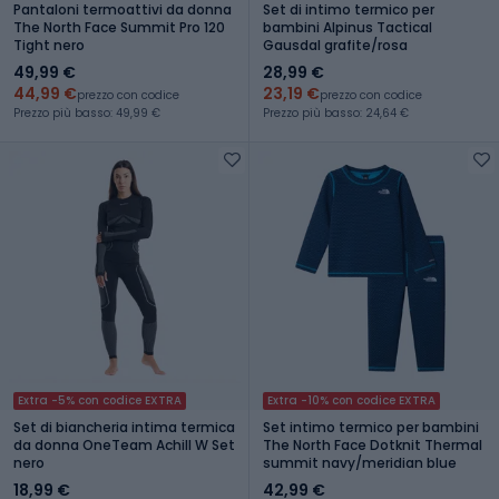
Pantaloni termoattivi da donna
Set di intimo termico per
The North Face Summit Pro 120
bambini Alpinus Tactical
Tight nero
Gausdal grafite/rosa
49,99 €
28,99 €
44,99 €
23,19 €
prezzo con codice
prezzo con codice
Prezzo più basso: 49,99 €
Prezzo più basso: 24,64 €
Extra -5% con codice EXTRA
Extra -10% con codice EXTRA
Set di biancheria intima termica
Set intimo termico per bambini
da donna OneTeam Achill W Set
The North Face Dotknit Thermal
nero
summit navy/meridian blue
18,99 €
42,99 €