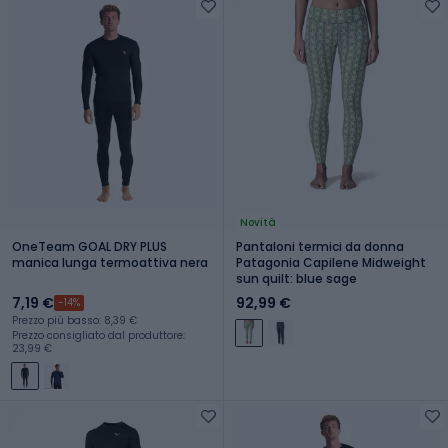
Novità
OneTeam GOAL DRY PLUS
Pantaloni termici da donna
manica lunga termoattiva nera
Patagonia Capilene Midweight
sun quilt: blue sage
7,19 €
92,99 €
-14%
Prezzo più basso: 8,39 €
Prezzo consigliato dal produttore:
23,99 €