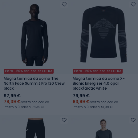
Extra -20% con codice EXTRA
Extra -20% con codice EXTRA
Maglia termica da uomo The
Maglia termica da uomo X-
North Face Summit Pro 120 Crew
Bionic Energizer 4.0 opal
black
black/arctic white
97,99 €
79,99 €
78,39 €
63,99 €
prezzo con codice
prezzo con codice
Prezzo più basso: 78,39 €
Prezzo più basso: 51,99 €