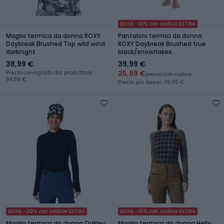
Extra -10% con codice EXTRA
Maglia termica da donna ROXY
Pantaloni termici da donna
Daybreak Brushed Top wild wind
ROXY Daybreak Brushed true
darknight
black/snowflakes
38,99 €
39,99 €
35,99 €
Prezzo consigliato dal produttore:
prezzo con codice
64,99 €
Prezzo più basso: 39,99 €
Extra -20% con codice EXTRA
Extra -10% con codice EXTRA
Maglia termica da donna Oakley
Maglia termica da donna Helly