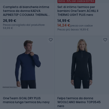
Extra -5% con codice EXTRA
Completo di biancheria intima
Set di intimo termico per
termica da donna KADVA
bambini OneTeam ACHILL II
ALPINESTEP COOLMAX THERMAL
THERMO LIGHT PLUS nero
PRO DRY senza cuciture nero
26,99 €
14,99 €
14,24 €
Prezzo consigliato dal produttore:
prezzo con codice
59,99 €
Prezzo più basso: 14,99 €
OneTeam GOAL DRY PLUS
Felpa termica da donna
manica lunga termica blu navy
WOOLCANO Merino TOP0545
nero