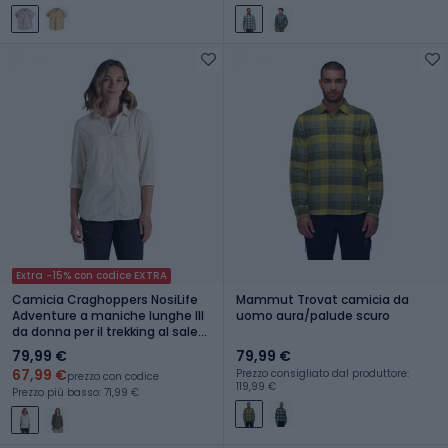
Extra -15% con codice EXTRA
Camicia Craghoppers NosiLife
Mammut Trovat camicia da
Adventure a maniche lunghe III
uomo aura/palude scuro
da donna per il trekking al sale
marino
79,99 €
79,99 €
67,99 €
Prezzo consigliato dal produttore:
prezzo con codice
119,99 €
Prezzo più basso: 71,99 €