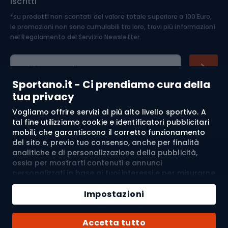
iscritti
*su prodotti non scontati del valore totale superiore a 100 Euro,
Abbigliamento ciclistico
le promozioni non sono cumulabili tra loro, trovi più informazioni
nel
Regolamento del Servizio Newsletter.
Indirizzo e-mail
Sportano.it - Ci prendiamo cura della
tua privacy
Vogliamo offrire servizi al più alto livello sportivo. A
Acquisti
tal fine utilizziamo cookie e identificatori pubblicitari
mobili, che garantiscono il corretto funzionamento
Servizio clienti
del sito e, previo tuo consenso, anche per finalità
analitiche e di personalizzazione della pubblicità,
Regolamento
ossia per mostrarti contenuti e annunci
personalizzati in base ai tuoi interessi e per misurarne
l’efficacia. I cookie e gli identificatori pubblicitari
Chi siamo
mobili possono essere utilizzati sia per attività
Impostazioni
pubblicitarie personalizzate sia non personalizzate, a
seconda dei consensi da te espressi. Se clicchi su
Spedizione a:
IT
Accetta tutto
“Accetta tutto”, acconsenti al trattamento dei tuoi