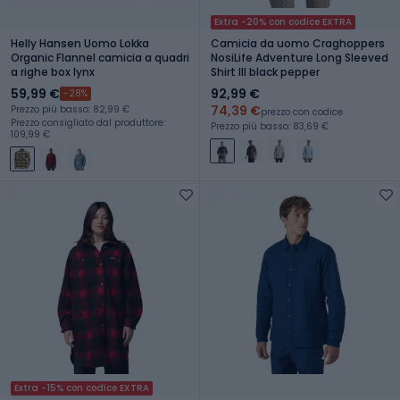
Extra -20% con codice EXTRA
Helly Hansen Uomo Lokka
Camicia da uomo Craghoppers
Organic Flannel camicia a quadri
NosiLife Adventure Long Sleeved
a righe box lynx
Shirt III black pepper
59,99 €
92,99 €
-28%
74,39 €
Prezzo più basso: 82,99 €
prezzo con codice
Prezzo consigliato dal produttore:
Prezzo più basso: 83,69 €
109,99 €
Extra -15% con codice EXTRA