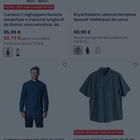
Extra -20% con codice EXTRA
Camicia Craghoppers NosiLife
Royal Robbins camicia Hempline
Adventure a maniche lunghe III
Spaced fiddlehead da uomo
da donna, oliva selvatica, da
trekking
85,99 €
69,99 €
68,79 €
Prezzo consigliato dal produttore:
prezzo con codice
109,99 €
Prezzo più basso: 77,39 €
Extra -10% con codice EXTRA
Camicia uomo Houdini Tree big
Camicia KAVU Cascade Trail da