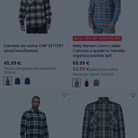
Extra -10% con codice EXTRA
Camicia da uomo CMP 32T1757
Helly Hansen Uomo Lokka
oliva/nero/bianco
Camicia a quadri in flanella
organica bonfire fjell
45,99 €
69,99 €
62,99 €
Prezzo consigliato dal produttore:
prezzo con codice
78,99 €
Prezzo più basso: 62,99 €