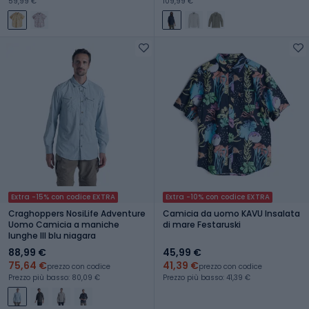
59,99 €
109,99 €
Extra -15% con codice EXTRA
Extra -10% con codice EXTRA
Craghoppers NosiLife Adventure
Camicia da uomo KAVU Insalata
Uomo Camicia a maniche
di mare Festaruski
lunghe III blu niagara
88,99 €
45,99 €
75,64 €
41,39 €
prezzo con codice
prezzo con codice
Prezzo più basso: 80,09 €
Prezzo più basso: 41,39 €