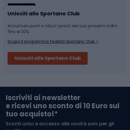
Caschi da ciclismo
Nuoto
Unisciti allo Sportano Club
Accumula punti e riduci i prezzi dei tuoi prossimi ordini
Skitouring
Pattinaggio
fino al 30%
Scopri il programma fedeltà Sportano Club >
Sci
Pesca
Unisciti allo Sportano Club
Campeggio
Accessori per biciclette
Abbigliamento da escursionismo
Componenti per biciclette
Iscriviti ai newsletter
e ricevi uno sconto di 10 Euro sul
Arrampicata
tuo acquisto!*
Sconti unici e accesso alle novità solo per gli
Medicina dello sport