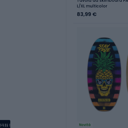
Tavola da skimboard P
L/XL multicolor
83,99 €
i filtri
Novità