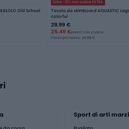
Extra -15% con codice EXTRA
AKALOLO Old School
Tavola da skimboard AQUASTIC Lag
colorful
29,99 €
25,49 €
prezzo con codice
Prezzo più basso: 26,99 €
ri
a
Sport di arti marzi
e da corsa
Pugilato