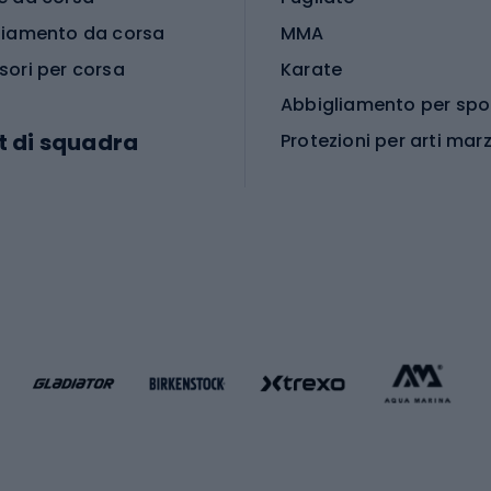
liamento da corsa
MMA
sori per corsa
Karate
t di squadra
Protezioni per arti marz
Accessori per arti marz
e da calcio
i da calcio
Palestra e fitness
e da pallamano
da calcio
Attrezzature per fitnes
liamento da calcio
liamento da basket
Yoga
Abbigliamento fitness
hi da ciclismo
Calzature fitness
Accessori per l'allena