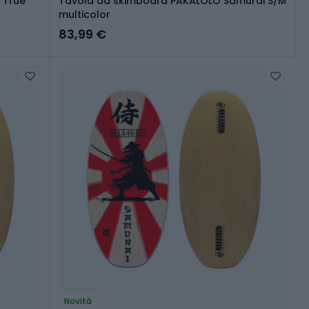
 True
Tavola da skimboard PAKALOLO Samurai S/M
multicolor
83,99 €
Novità