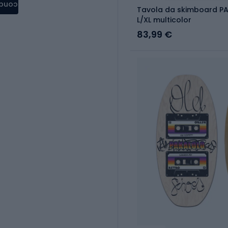
condere
Tavola da skimboard PA
L/XL multicolor
83,99 €