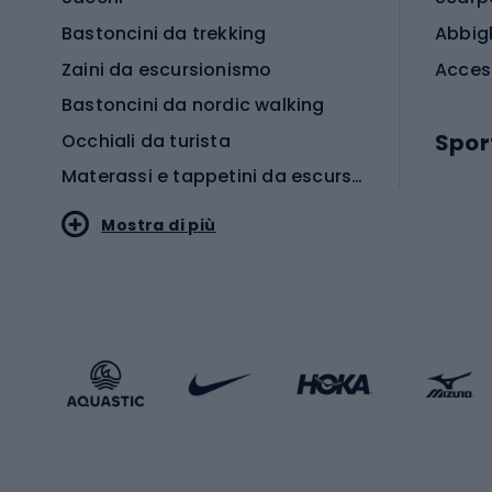
Bastoncini da trekking
Abbig
Zaini da escursionismo
Acces
Bastoncini da nordic walking
Spor
Occhiali da turista
Materassi e tappetini da escursionismo
Scarp
Mostra di più
Pallon
Stile sportivo
Scarp
Abbigliamento sportivo
Porte 
Calzature sportive
Abbig
Accessori Sportstyle
Abbig
Sport invernali
Casc