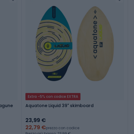
Extra -5% con codice EXTRA
Lagune
Aquatone Liquid 39" skimboard
23,99 €
22,79 €
prezzo con codice
Prezzo più basso: 23,99 €