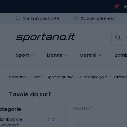
S
Consegna da 5,99 €
30 giorni per il reso
Sport
Donne
Uomini
Bamb
Sportano
Sport
Sport acquatici
Surf e spiaggia
Tavole 
Tavole da surf
ategorie
Prodotti: 14
kimboard e
(14)
bodyboard