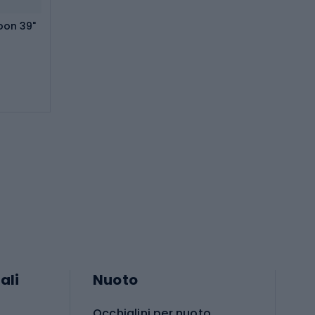
oon 39"
ali
Nuoto
Occhialini per nuoto