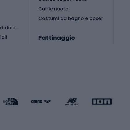
Cuffie nuoto
Costumi da bagno e boxer
Abbigliamento per sport da combattimento
Pattinaggio
iali
iali
Monopattini
Pattini a rotelle
Pattini in linea
s cardio
Skateboard
Attrezzature per l'allenamento della forza
Protezioni per pattinaggio
Caschi da pattinaggio
Pesca
mento