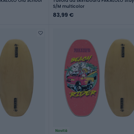
AKALOLO Old School
Tavola da skimboard PAKALOLO Stay
S/M multicolor
83,99 €
Novità