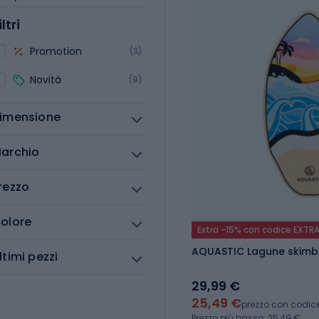
iltri
Promotion
(3)
Novità
(9)
imensione
archio
rezzo
olore
Extra -15% con codice EXTR
AQUASTIC Lagune skimb
ltimi pezzi
29,99 €
25,49 €
prezzo con codic
Prezzo più basso: 25,49 €