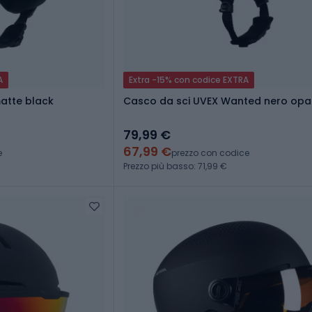
A
Extra -15% con codice EXTRA
matte black
Casco da sci UVEX Wanted nero op
79,99 €
67,99 €
e
prezzo con codice
Prezzo più basso: 71,99 €