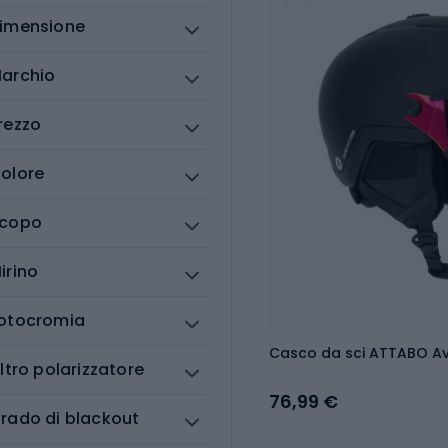
imensione
archio
rezzo
olore
copo
irino
otocromia
Casco da sci ATTABO Ave
iltro polarizzatore
76,99 €
rado di blackout