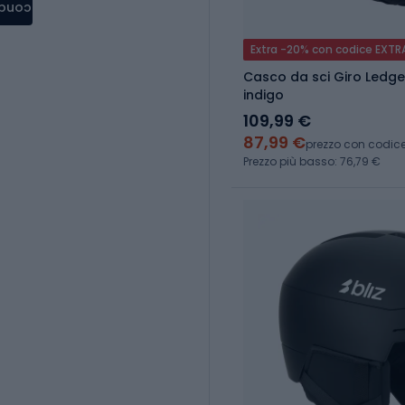
condere
Extra -20% con codice EXTR
Casco da sci Giro Ledge
indigo
109,99 €
87,99 €
prezzo con codic
Prezzo più basso: 76,79 €