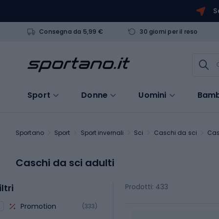
S
Consegna da 5,99 €
30 giorni per il reso
Sport
Donne
Uomini
Bamb
Sportano
Sport
Sport invernali
Sci
Caschi da sci
Cas
Caschi da sci adulti
iltri
Prodotti: 433
Promotion
(333)