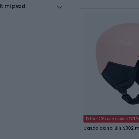
ltimi pezzi
Extra -20% con codice EXTR
Casco da sci Bliz S002 