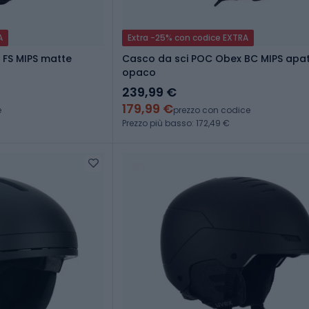
A
Extra -25% con codice EXTRA
 FS MIPS matte
Casco da sci POC Obex BC MIPS apat
opaco
239,99 €
179,99 €
e
prezzo con codice
Prezzo più basso: 172,49 €