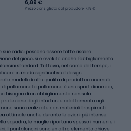
6,89 €
Prezzo consigliato dal produttore: 7,19 €
sue radici possono essere fatte risalire
zione del gioco, si è evoluto anche l'abbigliamento
loncini standard. Tuttavia, nel corso del tempo, i
icare in modo significativo il design
te modelli di alta qualità di produttori rinomati
e di pallamanoLa pallamano è uno sport dinamico,
nno bisogno di un abbigliamento non solo
protezione dagli infortuni e adattamento agli
amano sono realizzate con materiali traspiranti
 ottimale anche durante le azioni più intense.
ella squadra, le maglie riportano spesso i numeri e i
amini. I pantaloncini sono un altro elemento chiave