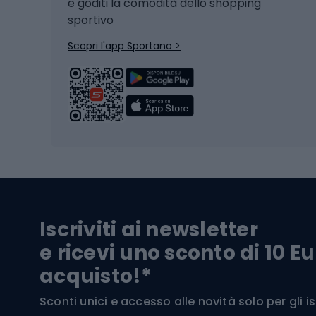
e goditi la comodità dello shopping
Snowboard
sportivo
Skit
Skitouring
Scopri l'app Sportano >
Pattini da ghiaccio
Sci da
Scarpo
Biciclette
Baston
Biciclette elettriche
Abbig
Biciclette da MTB
Sci
Biciclette da strada
Biciclette da trekking
Pantal
Iscriviti ai newsletter
Biciclette da ghiaia
Scarpo
e ricevi uno sconto di 10 Eu
Biciclette per bambini
Occhia
acquisto!*
Sci di
Sport acquatici
Sconti unici e accesso alle novità solo per gli isc
Sci pe