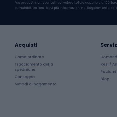
*su prodotti non scontati del valore totale superiore a 100 Eur
Costumi da bagno
Caschi
cumulabili tra loro, trovi più informazioni nel
Regolamento del S
Kayak
Abbig
Gommoni
Cam
Tavole SUP
Mute in neoprene
Acces
Acquisti
Serviz
Cucin
Calzature da escursionismo
Come ordinare
Domande
Tracciamento della
Resi / 
Stivali da trekking
Mobil
spedizione
Reclami
Consegna
Scarponi da montagna
Tende 
Blog
Metodi di pagamento
Scarponi da trekking
Bikepacking
Giacc
Pantal