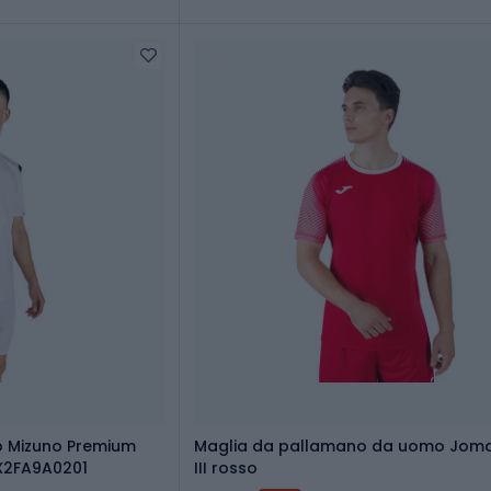
o Mizuno Premium
Maglia da pallamano da uomo Joma
X2FA9A0201
III rosso