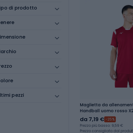
ipo di prodotto
enere
imensione
archio
rezzo
olore
ltimi pezzi
Maglietta da allenamen
Handball uomo rosso X
da 7,19 €
-25%
Prezzo più basso: 9,59 €
Prezzo consigliato dal produt