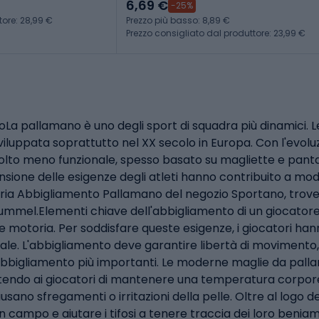
6,69 €
-25%
tore: 28,99 €
Prezzo più basso: 8,89 €
Prezzo consigliato dal produttore: 23,99 €
 pallamano è uno degli sport di squadra più dinamici. Le 
viluppata soprattutto nel XX secolo in Europa. Con l'evolu
 molto meno funzionale, spesso basato su magliette e panta
ione delle esigenze degli atleti hanno contribuito a modif
ria Abbigliamento Pallamano del negozio Sportano, trovere
ummel.Elementi chiave dell'abbigliamento di un giocator
e motoria. Per soddisfare queste esigenze, i giocatori ha
e. L'abbigliamento deve garantire libertà di movimento, 
 di abbigliamento più importanti. Le moderne maglie da pall
endo ai giocatori di mantenere una temperatura corporea
sano sfregamenti o irritazioni della pelle. Oltre al logo d
e in campo e aiutare i tifosi a tenere traccia dei loro beni