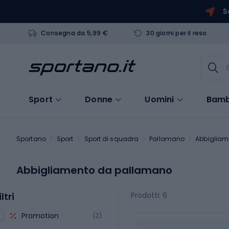
S
Consegna da 5,99 €
30 giorni per il reso
Sport
Donne
Uomini
Bamb
Sportano
Sport
Sport di squadra
Pallamano
Abbigliam
Abbigliamento da pallamano
iltri
Prodotti: 6
Promotion
(2)