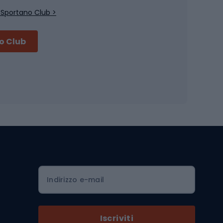
Pesca con galleggiante
 Sportano Club >
Pesca al feeder di fondo
no Club
Accessori per biciclette
Occhiali da ciclismo
is
Borse da ciclismo
Luci per biciclette
mo
Sedili per cicli
Serrature per biciclette
Scarpe da ciclismo con plateau
Zaini da ciclismo
Indirizzo e-mail
Componenti per biciclette
Selle per biciclette
Iscriviti