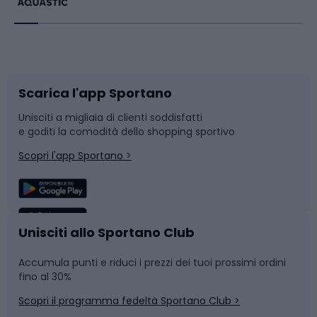
Bikepacking
Sport con le racchette
Corsa orientamento
Scarpe da ciclismo
Scarica l'app Sportano
Bushcraft
Slitte e slittini
Unisciti a migliaia di clienti soddisfatti
e goditi la comodità dello shopping sportivo
Corsa
Snowboard
Scopri l'app Sportano >
Sport di squadra
Camminata nordica
Caschi da ciclismo
Nuoto
Unisciti allo Sportano Club
Accumula punti e riduci i prezzi dei tuoi prossimi ordini
Skitouring
Pattinaggio
fino al 30%
Scopri il programma fedeltà Sportano Club >