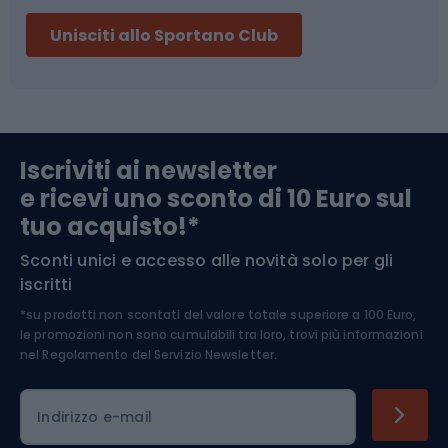
Sci
Pesca
Unisciti allo Sportano Club
Campeggio
Accessori per biciclette
Abbigliamento da escursionismo
Componenti per biciclette
Iscriviti ai newsletter
e ricevi uno sconto di 10 Euro sul
Arrampicata
tuo acquisto!*
Sconti unici e accesso alle novità solo per gli
Medicina dello sport
iscritti
*su prodotti non scontati del valore totale superiore a 100 Euro,
Abbigliamento ciclistico
le promozioni non sono cumulabili tra loro, trovi più informazioni
nel
Regolamento del Servizio Newsletter.
Indirizzo e-mail