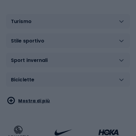
Turismo
Stile sportivo
Sport invernali
Biciclette
Sport acquatici
Sport di arti marziali
Mostra di più
Calzature da escursionismo
Palestra e fitness