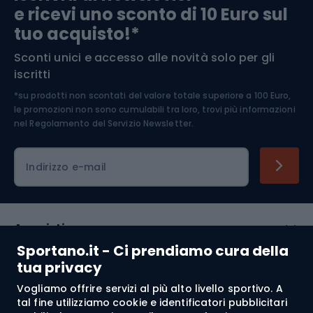
e ricevi uno sconto di 10 Euro sul
Arrampicata
tuo acquisto!*
Sconti unici e accesso alle novità solo per gli
Medicina dello sport
iscritti
*su prodotti non scontati del valore totale superiore a 100 Euro,
Abbigliamento ciclistico
le promozioni non sono cumulabili tra loro, trovi più informazioni
nel
Regolamento del Servizio Newsletter.
Indirizzo e-mail
Acquisti
Sportano.it - Ci prendiamo cura della
Servizio clienti
tua privacy
Vogliamo offrire servizi al più alto livello sportivo. A
Regolamento
tal fine utilizziamo cookie e identificatori pubblicitari