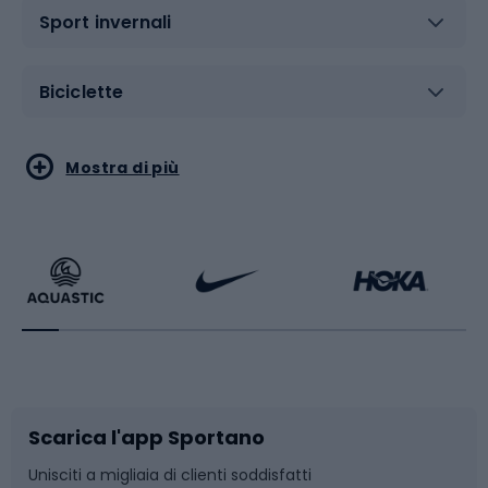
Sport invernali
Biciclette
Sport acquatici
Sport di arti marziali
Mostra di più
Calzature da escursionismo
Palestra e fitness
Bikepacking
Sport con le racchette
Corsa orientamento
Scarpe da ciclismo
Scarica l'app Sportano
Bushcraft
Slitte e slittini
Unisciti a migliaia di clienti soddisfatti