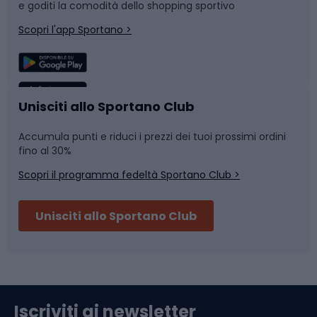
e goditi la comodità dello shopping sportivo
Corsa
Snowboard
Scopri l'app Sportano >
Sport di squadra
Camminata nordica
Caschi da ciclismo
Nuoto
Unisciti allo Sportano Club
Accumula punti e riduci i prezzi dei tuoi prossimi ordini
Skitouring
Pattinaggio
fino al 30%
Scopri il programma fedeltà Sportano Club >
Sci
Pesca
Unisciti allo Sportano Club
Campeggio
Accessori per biciclette
Abbigliamento da escursionismo
Componenti per biciclette
Iscriviti ai newsletter