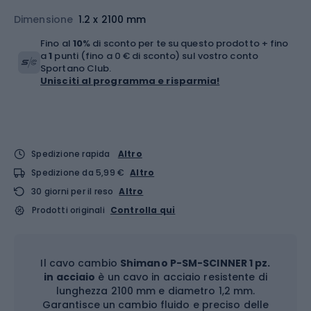
Dimensione
1.2 x 2100 mm
Fino al
10
% di sconto per te su questo prodotto + fino
a
1
punti (fino a 0 € di sconto) sul vostro conto
Sportano Club.
Unisciti al programma e risparmia!
Spedizione rapida
Altro
Spedizione da 5,99 €
Altro
30 giorni per il reso
Altro
Prodotti originali
Controlla qui
Il cavo cambio
Shimano P-SM-SCINNER 1 pz.
in acciaio
è un cavo in acciaio resistente di
lunghezza 2100 mm e diametro 1,2 mm.
Garantisce un cambio fluido e preciso delle