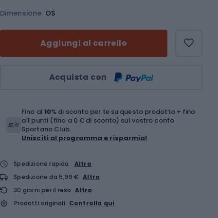
Dimensione
OS
Aggiungi al carrello
Quantità
Acquista con
Fino al
10
% di sconto per te su questo prodotto + fino
a
1
punti (fino a 0 € di sconto) sul vostro conto
Sportano Club.
Unisciti al programma e risparmia!
Spedizione rapida
Altro
Spedizione da 5,99 €
Altro
30 giorni per il reso
Altro
Prodotti originali
Controlla qui