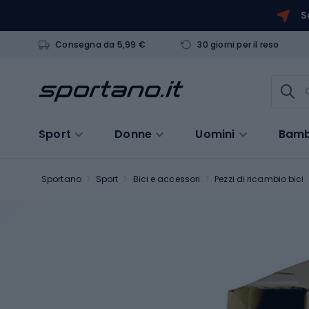
S
Consegna da 5,99 €
30 giorni per il reso
Sport
Donne
Uomini
Bamb
Sportano
Sport
Bici e accessori
Pezzi di ricambio bici