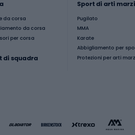
a
Sport di arti marzi
e da corsa
Pugilato
liamento da corsa
MMA
sori per corsa
Karate
t di squadra
Protezioni per arti marz
Accessori per arti marz
e da calcio
i da calcio
Palestra e fitness
e da pallamano
da calcio
Attrezzature per fitnes
liamento da calcio
liamento da basket
Yoga
Abbigliamento fitness