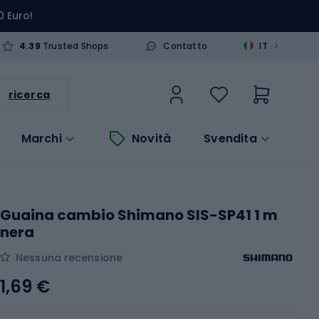
0 Euro!
>
4.39
Trusted Shops
Contatto
IT
ricerca
Marchi
Novità
Svendita
Guaina cambio Shimano SIS-SP41 1 m
nera
Nessuna recensione
1,69 €