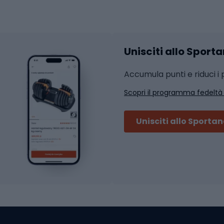
hi da ciclismo
Calzature fitness
Accessori per l'allena
 integrali
Unisciti allo Sport
i da strada
Sport con le racc
i MTB
Accumula punti e riduci i p
Squash
Scopri il programma fedeltà
ouring
Badminton
Ping pong
Unisciti allo Sporta
 sci alpinismo
Tennis
ni da sci alpinismo
Padel
cini da sci alpinismo
Abbigliamento da tenn
liamento da skitouring
Scarpe da ciclis
Scarponi da MTB