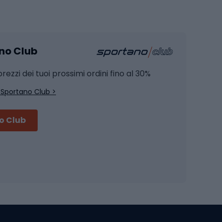
Pesca
mento
Pesca alla carpa
ano Club
Pesca al siluro
hette
Pesca a spinning
rezzi dei tuoi prossimi ordini fino al 30%
Pesca con galleggiante
 Sportano Club >
Pesca al feeder di fondo
no Club
Accessori per biciclette
Occhiali da ciclismo
is
Borse da ciclismo
Luci per biciclette
mo
Sedili per cicli
Serrature per biciclette