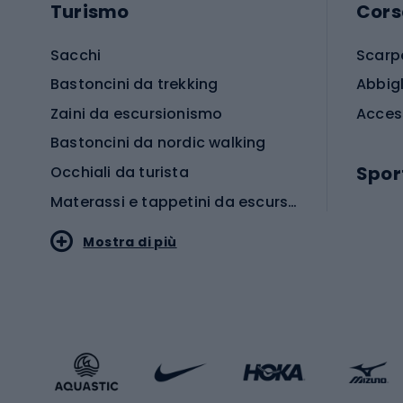
Turismo
Cors
Sacchi
Scarp
Bastoncini da trekking
Abbig
Zaini da escursionismo
Acces
Bastoncini da nordic walking
Spor
Occhiali da turista
Materassi e tappetini da escursionismo
Scarp
Mostra di più
Pallon
Stile sportivo
Scarp
Abbigliamento sportivo
Porte 
Calzature sportive
Abbig
Accessori Sportstyle
Abbig