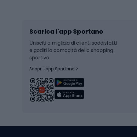
Sport invernali
Casc
Sci
Caschi
Scarica l'app Sportano
Sci di fondo
Casch
Hockey
Casch
Unisciti a migliaia di clienti soddisfatti
e goditi la comodità dello shopping
Snowboard
sportivo
Skit
Skitouring
Scopri l'app Sportano >
Pattini da ghiaccio
Sci da
Scarpo
Biciclette
Baston
Biciclette elettriche
Abbig
Biciclette da MTB
Sci
Biciclette da strada
Biciclette da trekking