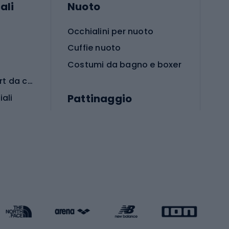
ali
Nuoto
Occhialini per nuoto
Cuffie nuoto
Costumi da bagno e boxer
Abbigliamento per sport da combattimento
Pattinaggio
iali
iali
Monopattini
Pattini a rotelle
Pattini in linea
s cardio
Skateboard
Attrezzature per l'allenamento della forza
Protezioni per pattinaggio
Caschi da pattinaggio