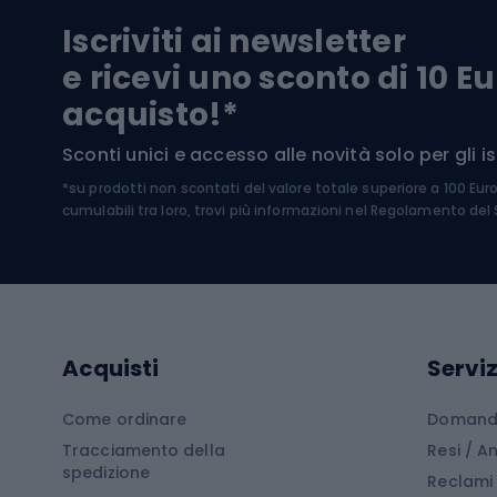
Pantal
Iscriviti ai newsletter
Biciclette da ghiaia
Scarpo
e ricevi uno sconto di 10 Eu
Biciclette per bambini
Occhia
acquisto!*
Sci di
Sport acquatici
Sconti unici e accesso alle novità solo per gli isc
Sci pe
*su prodotti non scontati del valore totale superiore a 100 Eur
Costumi da bagno
Caschi
cumulabili tra loro, trovi più informazioni nel
Regolamento del S
Kayak
Abbig
Gommoni
Cam
Tavole SUP
Mute in neoprene
Acces
Acquisti
Serviz
Cucin
Calzature da escursionismo
Come ordinare
Domande
Tracciamento della
Resi / 
Stivali da trekking
Mobil
spedizione
Reclami