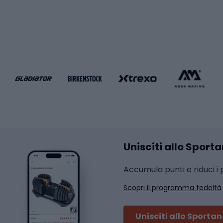
i da calcio
Palestra e fitness
e da pallamano
da calcio
Attrezzature per fitnes
liamento da calcio
liamento da basket
Yoga
Abbigliamento fitness
hi da ciclismo
Calzature fitness
Accessori per l'allena
 integrali
Unisciti allo Sport
i da strada
Sport con le racc
i MTB
Accumula punti e riduci i p
Squash
Scopri il programma fedeltà
ouring
Badminton
Ping pong
Unisciti allo Sporta
 sci alpinismo