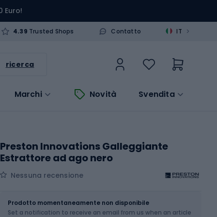
0 Euro!
>
4.39
Trusted Shops
Contatto
IT
ricerca
Marchi
Novità
Svendita
Preston Innovations Galleggiante
Estrattore ad ago nero
Nessuna recensione
Dimensione
OS
Prodotto momentaneamente non disponibile
Set a notification to receive an email from us when an article