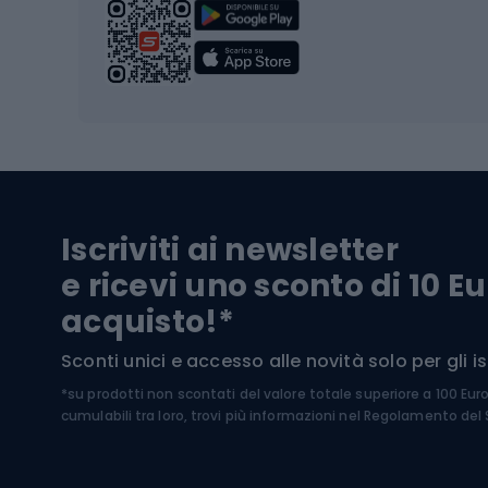
Scarpo
Biciclette
Baston
Biciclette elettriche
Abbig
Biciclette da MTB
Sci
Biciclette da strada
Biciclette da trekking
Pantal
Iscriviti ai newsletter
Biciclette da ghiaia
Scarpo
e ricevi uno sconto di 10 Eu
Biciclette per bambini
Occhia
acquisto!*
Sci di
Sport acquatici
Sconti unici e accesso alle novità solo per gli isc
Sci pe
*su prodotti non scontati del valore totale superiore a 100 Eur
Costumi da bagno
Caschi
cumulabili tra loro, trovi più informazioni nel
Regolamento del S
Kayak
Abbig
Gommoni