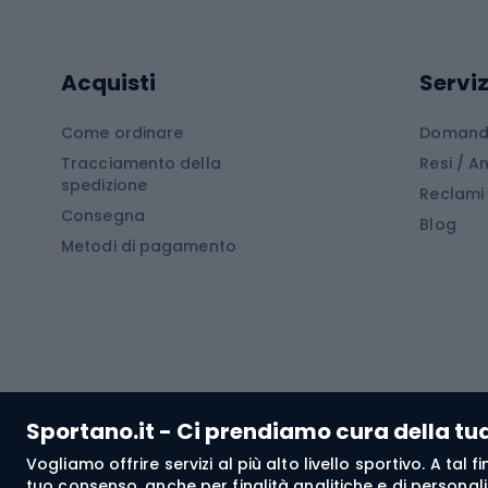
Cam
Tavole SUP
Mute in neoprene
Acces
Acquisti
Serviz
Cucin
Calzature da escursionismo
Come ordinare
Domande
Tracciamento della
Resi / 
Stivali da trekking
Mobil
spedizione
Reclami
Consegna
Scarponi da montagna
Tende 
Blog
Metodi di pagamento
Scarponi da trekking
Bikepacking
Giacc
Pantal
Corsa orientamento
Pantal
Sportano.it - Ci prendiamo cura della tu
Giacch
Vogliamo offrire servizi al più alto livello sportivo. A tal
Pantal
tuo consenso, anche per finalità analitiche e di personali