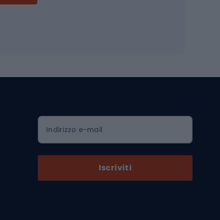
Accessori per biciclette
Occhiali da ciclismo
is
Borse da ciclismo
Luci per biciclette
mo
Sedili per cicli
Serrature per biciclette
Scarpe da ciclismo con plateau
Zaini da ciclismo
Indirizzo e-mail
Componenti per biciclette
Selle per biciclette
Iscriviti
Pedali da bicicletta
Ruote di bicicletta