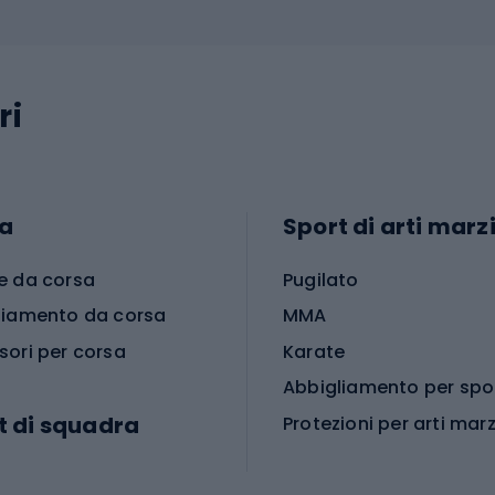
ri
a
Sport di arti marzi
e da corsa
Pugilato
liamento da corsa
MMA
sori per corsa
Karate
t di squadra
Protezioni per arti marz
Accessori per arti marz
e da calcio