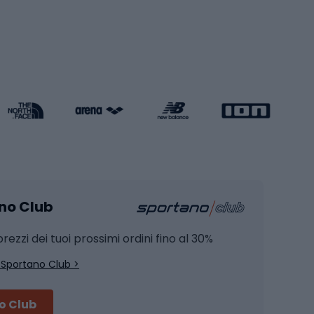
Pattini a rotelle
Pattini in linea
s cardio
Skateboard
Attrezzature per l'allenamento della forza
Protezioni per pattinaggio
Caschi da pattinaggio
Pesca
mento
Pesca alla carpa
ano Club
Pesca al siluro
hette
Pesca a spinning
rezzi dei tuoi prossimi ordini fino al 30%
Pesca con galleggiante
 Sportano Club >
Pesca al feeder di fondo
no Club