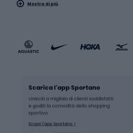
Mostra di più
Pallon
Stile sportivo
Scarp
Abbigliamento sportivo
Porte 
Calzature sportive
Abbig
Accessori Sportstyle
Abbig
Sport invernali
Casc
Sci
Caschi
Scarica l'app Sportano
Sci di fondo
Casch
Hockey
Casch
Unisciti a migliaia di clienti soddisfatti
e goditi la comodità dello shopping
Snowboard
sportivo
Skit
Skitouring
Scopri l'app Sportano >
Pattini da ghiaccio
Sci da