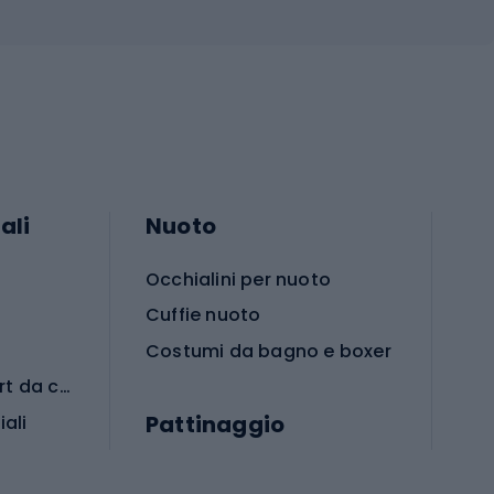
ali
Nuoto
Occhialini per nuoto
Cuffie nuoto
Costumi da bagno e boxer
Abbigliamento per sport da combattimento
Pattinaggio
iali
iali
Monopattini