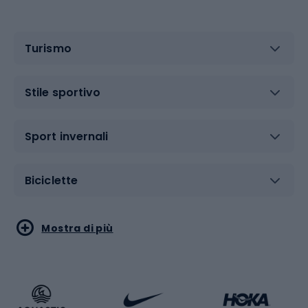
Turismo
Stile sportivo
Sport invernali
Biciclette
Sport acquatici
Sport di arti marziali
Mostra di più
Calzature da escursionismo
Palestra e fitness