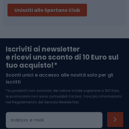
Sci
Pesca
Unisciti allo Sportano Club
Campeggio
Accessori per biciclette
Abbigliamento da escursionismo
Componenti per biciclette
Iscriviti ai newsletter
e ricevi uno sconto di 10 Euro sul
Arrampicata
tuo acquisto!*
Sconti unici e accesso alle novità solo per gli
Medicina dello sport
iscritti
*su prodotti non scontati del valore totale superiore a 100 Euro,
Abbigliamento ciclistico
le promozioni non sono cumulabili tra loro, trovi più informazioni
nel
Regolamento del Servizio Newsletter.
Indirizzo e-mail