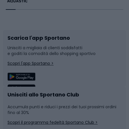
Bikepacking
Sport con le racchette
Corsa orientamento
Scarpe da ciclismo
Scarica l'app Sportano
Bushcraft
Slitte e slittini
Unisciti a migliaia di clienti soddisfatti
e goditi la comodità dello shopping sportivo
Corsa
Snowboard
Scopri l'app Sportano >
Sport di squadra
Camminata nordica
Caschi da ciclismo
Nuoto
Unisciti allo Sportano Club
Accumula punti e riduci i prezzi dei tuoi prossimi ordini
Skitouring
Pattinaggio
fino al 30%
Scopri il programma fedeltà Sportano Club >