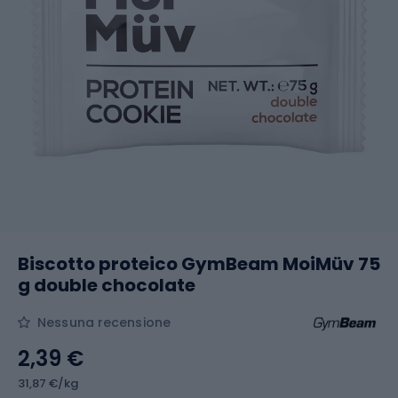
Biscotto proteico GymBeam MoiMüv 75
g double chocolate
Nessuna recensione
2,39 €
31,87 €/kg