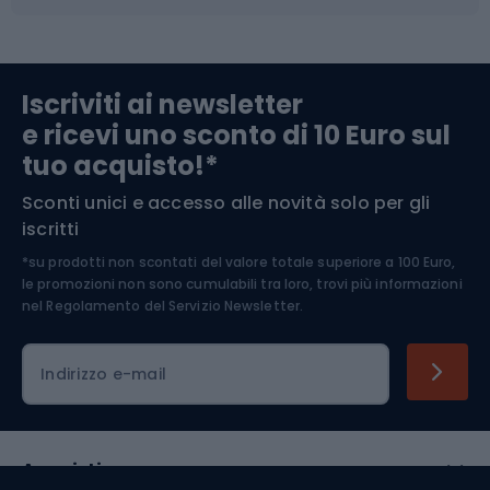
Abbigliamento da escursionismo
Componenti per biciclette
Iscriviti ai newsletter
e ricevi uno sconto di 10 Euro sul
Arrampicata
tuo acquisto!*
Sconti unici e accesso alle novità solo per gli
Medicina dello sport
iscritti
*su prodotti non scontati del valore totale superiore a 100 Euro,
Abbigliamento ciclistico
le promozioni non sono cumulabili tra loro, trovi più informazioni
nel
Regolamento del Servizio Newsletter.
Indirizzo e-mail
Acquisti