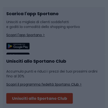
Scarica l'app Sportano
Bushcraft
Slitte e slittini
Unisciti a migliaia di clienti soddisfatti
e goditi la comodità dello shopping sportivo
Corsa
Snowboard
Scopri l'app Sportano >
Sport di squadra
Camminata nordica
Caschi da ciclismo
Nuoto
Unisciti allo Sportano Club
Accumula punti e riduci i prezzi dei tuoi prossimi ordini
Skitouring
Pattinaggio
fino al 30%
Scopri il programma fedeltà Sportano Club >
Sci
Pesca
Unisciti allo Sportano Club
Campeggio
Accessori per biciclette