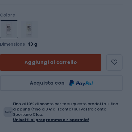
Colore
Dimensione
40 g
Aggiungi al carrello
Quantità
Acquista con
Fino al
10
% di sconto per te su questo prodotto + fino
a
2
punti (fino a 0 € di sconto) sul vostro conto
Sportano Club.
Unisciti al programma e risparmia!