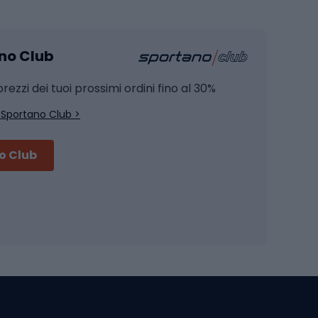
mento
Pesca alla carpa
ano Club
Pesca al siluro
hette
Pesca a spinning
rezzi dei tuoi prossimi ordini fino al 30%
Pesca con galleggiante
 Sportano Club >
Pesca al feeder di fondo
no Club
Accessori per biciclette
Occhiali da ciclismo
is
Borse da ciclismo
Luci per biciclette
mo
Sedili per cicli
Serrature per biciclette