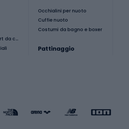
Occhialini per nuoto
Cuffie nuoto
Costumi da bagno e boxer
Abbigliamento per sport da combattimento
Pattinaggio
iali
iali
Monopattini
Pattini a rotelle
Pattini in linea
s cardio
Skateboard
Attrezzature per l'allenamento della forza
Protezioni per pattinaggio
Caschi da pattinaggio
Pesca