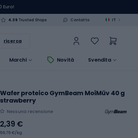
0 Euro!
>
4.39
Trusted Shops
Contatto
IT
ricerca
Marchi
Novità
Svendita
Wafer proteico GymBeam MoiMüv 40 g
strawberry
Nessuna recensione
2,39 €
59,75 €/kg