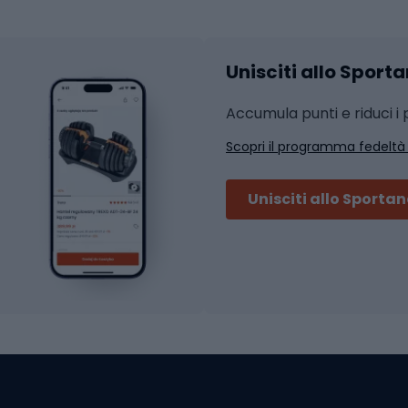
Accessori per l'allena
 integrali
Unisciti allo Sport
i da strada
Sport con le racc
i MTB
Accumula punti e riduci i p
Squash
Scopri il programma fedeltà
ouring
Badminton
Ping pong
Unisciti allo Sporta
 sci alpinismo
Tennis
ni da sci alpinismo
Padel
cini da sci alpinismo
Abbigliamento da tenn
liamento da skitouring
Scarpe da ciclis
Scarponi da MTB
oni da sci