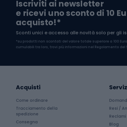
Iscriviti ai newsletter
Biciclette da ghiaia
Scarpo
e ricevi uno sconto di 10 Eu
Biciclette per bambini
Occhia
acquisto!*
Sci di
Sport acquatici
Sconti unici e accesso alle novità solo per gli isc
Sci pe
*su prodotti non scontati del valore totale superiore a 100 Eur
Costumi da bagno
Caschi
cumulabili tra loro, trovi più informazioni nel
Regolamento del S
Kayak
Abbig
Gommoni
Cam
Tavole SUP
Mute in neoprene
Acces
Acquisti
Serviz
Cucin
Calzature da escursionismo
Come ordinare
Domande
Tracciamento della
Resi / 
Stivali da trekking
Mobil
spedizione
Reclami
Consegna
Scarponi da montagna
Tende 
Blog