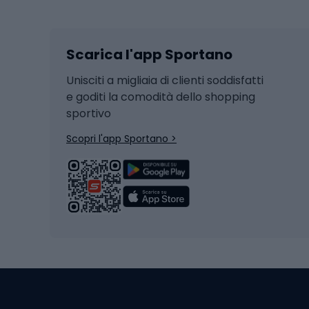
Sci
Caschi
Scarica l'app Sportano
Sci di fondo
Casch
Hockey
Casch
Unisciti a migliaia di clienti soddisfatti
e goditi la comodità dello shopping
Snowboard
sportivo
Skit
Skitouring
Scopri l'app Sportano >
Pattini da ghiaccio
Sci da
Scarpo
Biciclette
Baston
Biciclette elettriche
Abbig
Biciclette da MTB
Sci
Biciclette da strada
Biciclette da trekking
Pantal