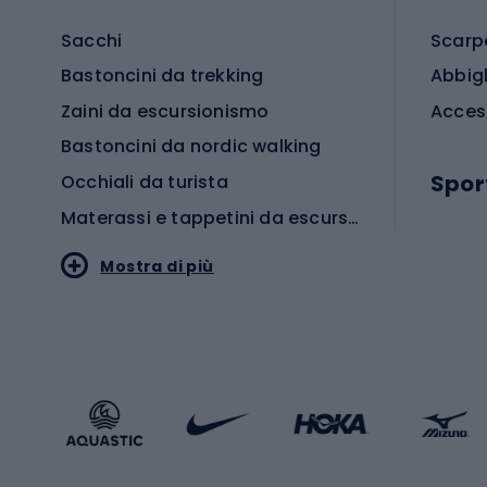
Sacchi
Scarp
Bastoncini da trekking
Abbig
Zaini da escursionismo
Acces
Bastoncini da nordic walking
Spor
Occhiali da turista
Materassi e tappetini da escursionismo
Scarp
Mostra di più
Pallon
Stile sportivo
Scarp
Abbigliamento sportivo
Porte 
Calzature sportive
Abbig
Accessori Sportstyle
Abbig
Sport invernali
Casc