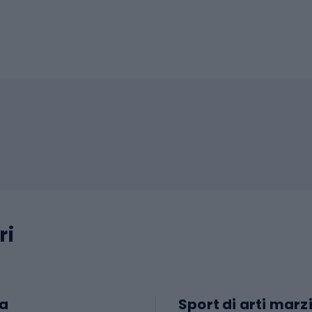
ri
a
Sport di arti marzi