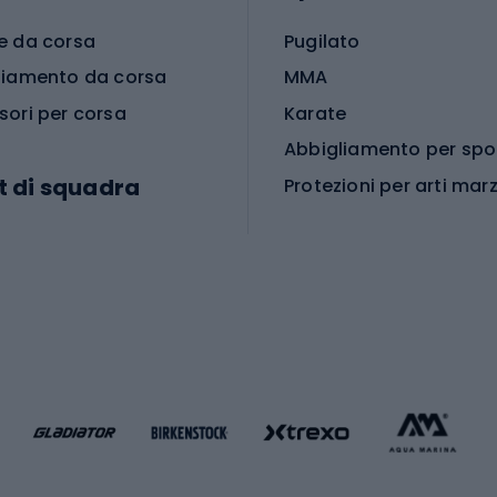
e da corsa
Pugilato
liamento da corsa
MMA
sori per corsa
Karate
t di squadra
Protezioni per arti marz
Accessori per arti marz
e da calcio
i da calcio
Palestra e fitness
e da pallamano
da calcio
Attrezzature per fitnes
liamento da calcio
liamento da basket
Yoga
Abbigliamento fitness
hi da ciclismo
Calzature fitness