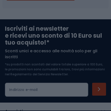
Campeggio
Accessori per biciclette
Abbigliamento da escursionismo
Componenti per biciclette
Iscriviti ai newsletter
e ricevi uno sconto di 10 Euro sul
Arrampicata
tuo acquisto!*
Sconti unici e accesso alle novità solo per gli
Medicina dello sport
iscritti
*su prodotti non scontati del valore totale superiore a 100 Euro,
Abbigliamento ciclistico
le promozioni non sono cumulabili tra loro, trovi più informazioni
nel
Regolamento del Servizio Newsletter.
Indirizzo e-mail