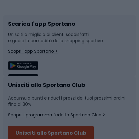
Corsa orientamento
Scarpe da ciclismo
Scarica l'app Sportano
Bushcraft
Slitte e slittini
Unisciti a migliaia di clienti soddisfatti
e goditi la comodità dello shopping sportivo
Corsa
Snowboard
Scopri l'app Sportano >
Sport di squadra
Camminata nordica
Caschi da ciclismo
Nuoto
Unisciti allo Sportano Club
Accumula punti e riduci i prezzi dei tuoi prossimi ordini
Skitouring
Pattinaggio
fino al 30%
Scopri il programma fedeltà Sportano Club >
Sci
Pesca
Unisciti allo Sportano Club