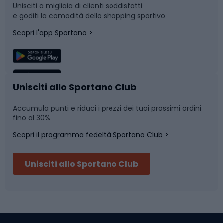
Unisciti a migliaia di clienti soddisfatti
e goditi la comodità dello shopping sportivo
Corsa
Snowboard
Scopri l'app Sportano >
Sport di squadra
Camminata nordica
Caschi da ciclismo
Nuoto
Unisciti allo Sportano Club
Accumula punti e riduci i prezzi dei tuoi prossimi ordini
Skitouring
Pattinaggio
fino al 30%
Scopri il programma fedeltà Sportano Club >
Sci
Pesca
Unisciti allo Sportano Club
Campeggio
Accessori per biciclette
Abbigliamento da escursionismo
Componenti per biciclette