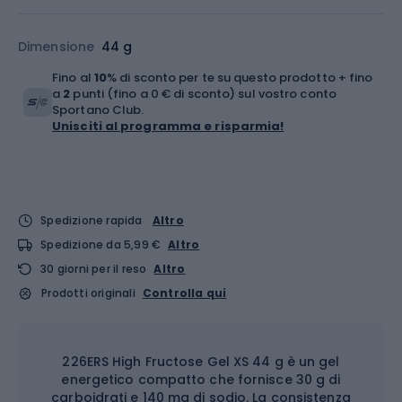
Dimensione
44 g
Fino al
10
% di sconto per te su questo prodotto + fino
a
2
punti (fino a 0 € di sconto) sul vostro conto
Sportano Club.
Unisciti al programma e risparmia!
Spedizione rapida
Altro
Spedizione da 5,99 €
Altro
30 giorni per il reso
Altro
Prodotti originali
Controlla qui
226ERS High Fructose Gel XS 44 g è un gel
energetico compatto che fornisce 30 g di
carboidrati e 140 mg di sodio. La consistenza