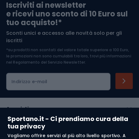
Iscriviti ai newsletter
e ricevi uno sconto di 10 Euro sul
Arrampicata
tuo acquisto!*
Sconti unici e accesso alle novità solo per gli
Medicina dello sport
iscritti
*su prodotti non scontati del valore totale superiore a 100 Euro,
Abbigliamento ciclistico
le promozioni non sono cumulabili tra loro, trovi più informazioni
nel
Regolamento del Servizio Newsletter.
Indirizzo e-mail
Acquisti
Sportano.it - Ci prendiamo cura della
Servizio clienti
tua privacy
Vogliamo offrire servizi al più alto livello sportivo. A