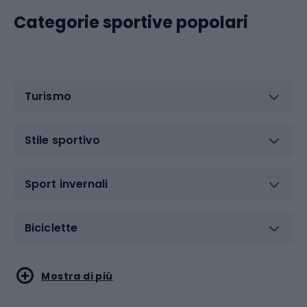
Categorie sportive popolari
Turismo
Stile sportivo
Sport invernali
Biciclette
Sport acquatici
Sport di arti marziali
Mostra di più