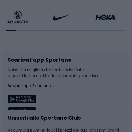
Calzature da escursionismo
Palestra e fitness
Bikepacking
Sport con le racchette
Corsa orientamento
Scarpe da ciclismo
Scarica l'app Sportano
Bushcraft
Slitte e slittini
Unisciti a migliaia di clienti soddisfatti
e goditi la comodità dello shopping sportivo
Corsa
Snowboard
Scopri l'app Sportano >
Sport di squadra
Camminata nordica
Caschi da ciclismo
Nuoto
Unisciti allo Sportano Club
Accumula punti e riduci i prezzi dei tuoi prossimi ordini