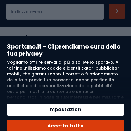
Indirizzo e-mail
Acquisti
Sportano.it - Ci prendiamo cura della
Servizio clienti
tua privacy
Vogliamo offrire servizi al più alto livello sportivo. A
Regolamento
tal fine utilizziamo cookie e identificatori pubblicitari
mobili, che garantiscono il corretto funzionamento
Chi siamo
del sito e, previo tuo consenso, anche per finalità
analitiche e di personalizzazione della pubblicità,
ossia per mostrarti contenuti e annunci
personalizzati in base ai tuoi interessi e per misurarne
Spedizione a:
IT
l’efficacia. I cookie e gli identificatori pubblicitari
Aggiungi al carrello
mobili possono essere utilizzati sia per attività
Impostazioni
pubblicitarie personalizzate sia non personalizzate, a
Quantità
seconda dei consensi da te espressi. Se clicchi su
© 2026 Sportano
Acquista con
Accetta tutto
“Accetta tutto”, acconsenti al trattamento dei tuoi