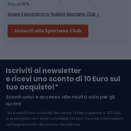
Skitouring
Pattinaggio
fino al 30%
Scopri il programma fedeltà Sportano Club >
Sci
Pesca
Unisciti allo Sportano Club
Campeggio
Accessori per biciclette
Abbigliamento da escursionismo
Componenti per biciclette
Iscriviti ai newsletter
e ricevi uno sconto di 10 Euro sul
Arrampicata
tuo acquisto!*
Sconti unici e accesso alle novità solo per gli
Medicina dello sport
iscritti
*su prodotti non scontati del valore totale superiore a 100 Euro,
Abbigliamento ciclistico
le promozioni non sono cumulabili tra loro, trovi più informazioni
nel
Regolamento del Servizio Newsletter.