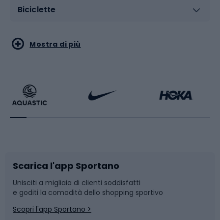
Biciclette
Sport acquatici
Sport di arti marziali
Mostra di più
Calzature da escursionismo
Palestra e fitness
Bikepacking
Sport con le racchette
Corsa orientamento
Scarpe da ciclismo
Scarica l'app Sportano
Bushcraft
Slitte e slittini
Unisciti a migliaia di clienti soddisfatti
e goditi la comodità dello shopping sportivo
Corsa
Snowboard
Scopri l'app Sportano >