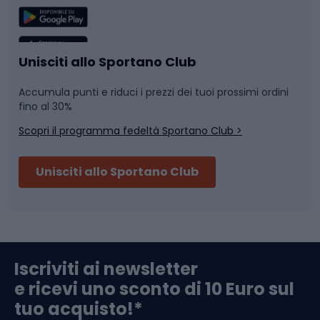
Sport di squadra
Camminata nordica
Caschi da ciclismo
Nuoto
Unisciti allo Sportano Club
Accumula punti e riduci i prezzi dei tuoi prossimi ordini
Skitouring
Pattinaggio
fino al 30%
Scopri il programma fedeltà Sportano Club >
Sci
Pesca
Unisciti allo Sportano Club
Campeggio
Accessori per biciclette
Abbigliamento da escursionismo
Componenti per biciclette
Iscriviti ai newsletter
e ricevi uno sconto di 10 Euro sul
Arrampicata
tuo acquisto!*