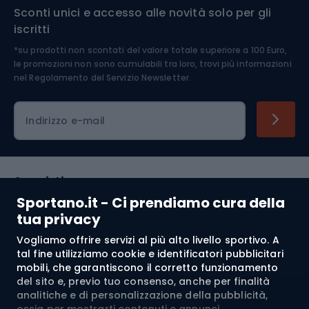
Sconti unici e accesso alle novità solo per gli
Medicina dello sport
iscritti
*su prodotti non scontati del valore totale superiore a 100 Euro,
Abbigliamento ciclistico
le promozioni non sono cumulabili tra loro, trovi più informazioni
nel
Regolamento del Servizio Newsletter.
Indirizzo e-mail
Acquisti
Sportano.it - Ci prendiamo cura della
Servizio clienti
tua privacy
Vogliamo offrire servizi al più alto livello sportivo. A
Regolamento
tal fine utilizziamo cookie e identificatori pubblicitari
mobili, che garantiscono il corretto funzionamento
Chi siamo
del sito e, previo tuo consenso, anche per finalità
analitiche e di personalizzazione della pubblicità,