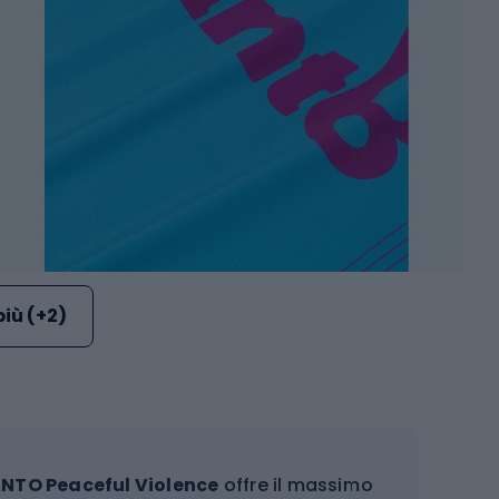
più (+2)
NTO Peaceful Violence
offre il massimo