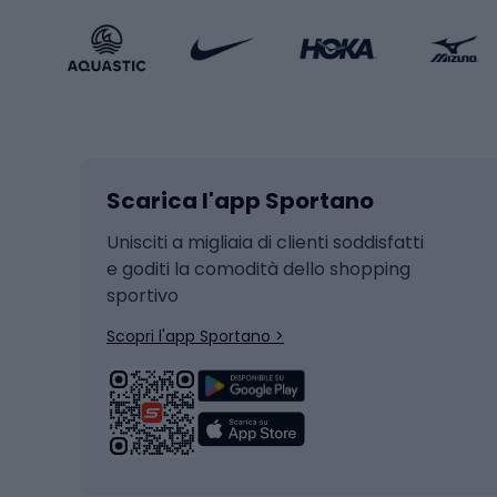
Calzature sportive
Abbig
Accessori Sportstyle
Abbig
Sport invernali
Casc
Sci
Caschi
Scarica l'app Sportano
Sci di fondo
Casch
Hockey
Casch
Unisciti a migliaia di clienti soddisfatti
e goditi la comodità dello shopping
Snowboard
sportivo
Skit
Skitouring
Scopri l'app Sportano >
Pattini da ghiaccio
Sci da
Scarpo
Biciclette
Baston
Biciclette elettriche
Abbig