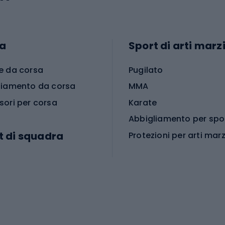
a
Sport di arti marzi
e da corsa
Pugilato
liamento da corsa
MMA
sori per corsa
Karate
t di squadra
Protezioni per arti marz
Accessori per arti marz
e da calcio
i da calcio
Palestra e fitness
e da pallamano
da calcio
Attrezzature per fitnes