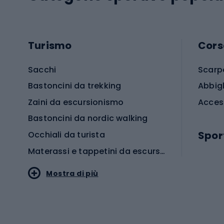
Turismo
Cors
Sacchi
Scarp
Bastoncini da trekking
Abbig
Zaini da escursionismo
Acces
Bastoncini da nordic walking
Spor
Occhiali da turista
Materassi e tappetini da escursionismo
Scarp
Mostra di più
Pallon
Stile sportivo
Scarp
Abbigliamento sportivo
Porte 