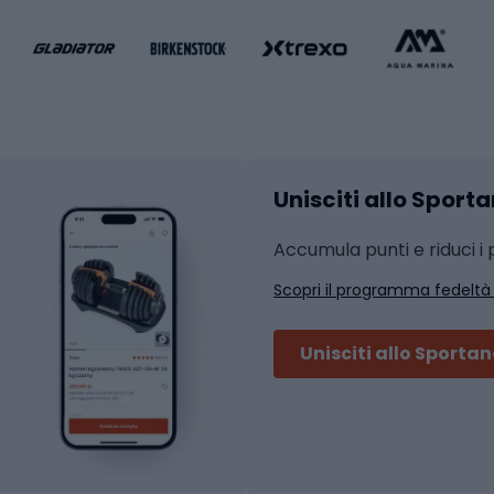
liamento da calcio
liamento da basket
Yoga
Abbigliamento fitness
hi da ciclismo
Calzature fitness
Accessori per l'allena
 integrali
Unisciti allo Sport
i da strada
Sport con le racc
i MTB
Accumula punti e riduci i p
Squash
Scopri il programma fedeltà
ouring
Badminton
Ping pong
Unisciti allo Sporta
 sci alpinismo
Tennis
ni da sci alpinismo
Padel
cini da sci alpinismo
Abbigliamento da tenn
liamento da skitouring