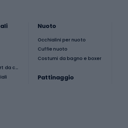
ali
Nuoto
Occhialini per nuoto
Cuffie nuoto
Costumi da bagno e boxer
Abbigliamento per sport da combattimento
Pattinaggio
iali
iali
Monopattini
Pattini a rotelle
Pattini in linea
s cardio
Skateboard