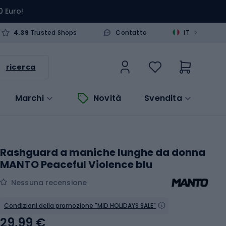
0 Euro!
>
4.39
Trusted Shops
Contatto
IT
ricerca
Marchi
Novità
Svendita
Rashguard a maniche lunghe da donna
MANTO Peaceful Violence blu
Nessuna recensione
Condizioni della promozione "MID HOLIDAYS SALE"
29,99 €