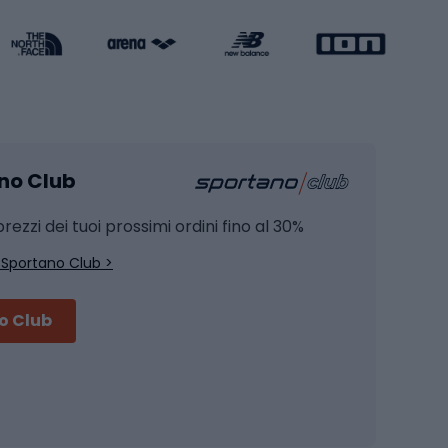
Attrezzature per l'allenamento della forza
Protezioni per pattinaggio
Caschi da pattinaggio
Pesca
mento
Pesca alla carpa
ano Club
Pesca al siluro
hette
Pesca a spinning
rezzi dei tuoi prossimi ordini fino al 30%
Pesca con galleggiante
 Sportano Club >
Pesca al feeder di fondo
no Club
Accessori per biciclette
Occhiali da ciclismo
is
Borse da ciclismo