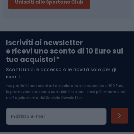
Unisciti allo Sportano Club
Campeggio
Accessori per biciclette
Abbigliamento da escursionismo
Componenti per biciclette
Iscriviti ai newsletter
e ricevi uno sconto di 10 Euro sul
Arrampicata
tuo acquisto!*
Sconti unici e accesso alle novità solo per gli
Medicina dello sport
iscritti
*su prodotti non scontati del valore totale superiore a 100 Euro,
Abbigliamento ciclistico
le promozioni non sono cumulabili tra loro, trovi più informazioni
nel
Regolamento del Servizio Newsletter.
Indirizzo e-mail