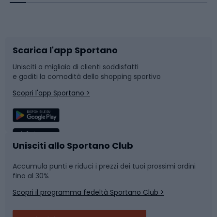
Corsa orientamento
Scarpe da ciclismo
Scarica l'app Sportano
Bushcraft
Slitte e slittini
Unisciti a migliaia di clienti soddisfatti
e goditi la comodità dello shopping sportivo
Corsa
Snowboard
Scopri l'app Sportano >
Sport di squadra
Camminata nordica
Caschi da ciclismo
Nuoto
Unisciti allo Sportano Club
Accumula punti e riduci i prezzi dei tuoi prossimi ordini
Skitouring
Pattinaggio
fino al 30%
Scopri il programma fedeltà Sportano Club >
Sci
Pesca