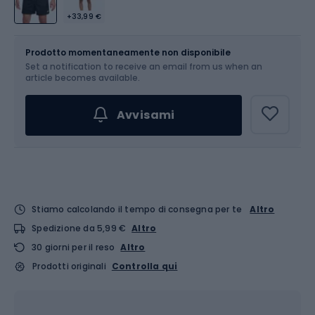
+33,99 €
Dimensione
Tabella delle taglie
Prodotto momentaneamente non disponibile
Set a notification to receive an email from us when an
Scegli un'opzione...
article becomes available.
Avvisami
Stiamo calcolando il tempo di consegna per te
Altro
Spedizione da 5,99 €
Altro
30 giorni per il reso
Altro
Prodotti originali
Controlla qui