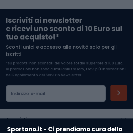
Abbigliamento da escursionismo
Componenti per biciclette
Iscriviti ai newsletter
e ricevi uno sconto di 10 Euro sul
Arrampicata
tuo acquisto!*
Sconti unici e accesso alle novità solo per gli
Medicina dello sport
iscritti
*su prodotti non scontati del valore totale superiore a 100 Euro,
Abbigliamento ciclistico
le promozioni non sono cumulabili tra loro, trovi più informazioni
nel
Regolamento del Servizio Newsletter.
Indirizzo e-mail
Acquisti
Sportano.it - Ci prendiamo cura della