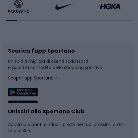
Bikepacking
Sport con le racchette
Corsa orientamento
Scarpe da ciclismo
Scarica l'app Sportano
Bushcraft
Slitte e slittini
Unisciti a migliaia di clienti soddisfatti
e goditi la comodità dello shopping sportivo
Corsa
Snowboard
Scopri l'app Sportano >
Sport di squadra
Camminata nordica
Caschi da ciclismo
Nuoto
Unisciti allo Sportano Club
Accumula punti e riduci i prezzi dei tuoi prossimi ordini
Skitouring
Pattinaggio
fino al 30%