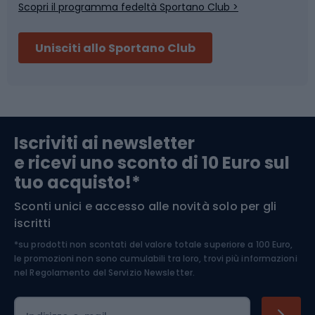
Scopri il programma fedeltà Sportano Club >
Sci
Pesca
Unisciti allo Sportano Club
Campeggio
Accessori per biciclette
Abbigliamento da escursionismo
Componenti per biciclette
Iscriviti ai newsletter
e ricevi uno sconto di 10 Euro sul
Arrampicata
tuo acquisto!*
Sconti unici e accesso alle novità solo per gli
Medicina dello sport
iscritti
*su prodotti non scontati del valore totale superiore a 100 Euro,
Abbigliamento ciclistico
le promozioni non sono cumulabili tra loro, trovi più informazioni
nel
Regolamento del Servizio Newsletter.