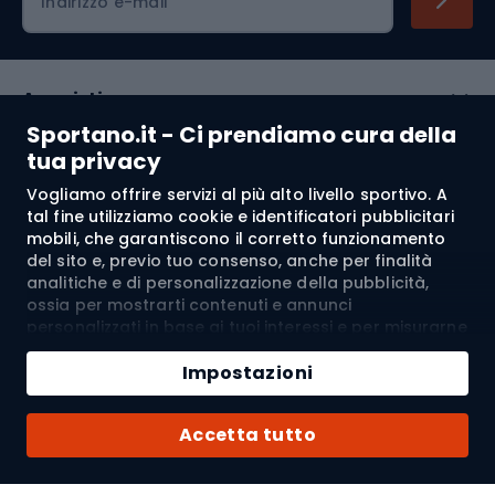
Indirizzo e-mail
Acquisti
Sportano.it - Ci prendiamo cura della
Servizio clienti
tua privacy
Vogliamo offrire servizi al più alto livello sportivo. A
Regolamento
tal fine utilizziamo cookie e identificatori pubblicitari
mobili, che garantiscono il corretto funzionamento
Chi siamo
del sito e, previo tuo consenso, anche per finalità
analitiche e di personalizzazione della pubblicità,
ossia per mostrarti contenuti e annunci
personalizzati in base ai tuoi interessi e per misurarne
Spedizione a:
IT
l’efficacia. I cookie e gli identificatori pubblicitari
mobili possono essere utilizzati sia per attività
Impostazioni
pubblicitarie personalizzate sia non personalizzate, a
seconda dei consensi da te espressi. Se clicchi su
© 2026 Sportano
Accetta tutto
“Accetta tutto”, acconsenti al trattamento dei tuoi
dati personali da parte di SPORTANO.COM Sp. z o.o. e
dei suoi Partner Fidati, inclusa la personalizzazione