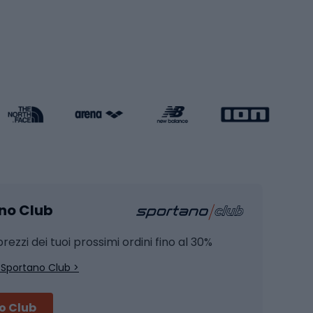
Pattini a rotelle
Pattini in linea
s cardio
Skateboard
Attrezzature per l'allenamento della forza
Protezioni per pattinaggio
Caschi da pattinaggio
Pesca
mento
Pesca alla carpa
ano Club
Pesca al siluro
hette
Pesca a spinning
rezzi dei tuoi prossimi ordini fino al 30%
Pesca con galleggiante
 Sportano Club >
Pesca al feeder di fondo
no Club