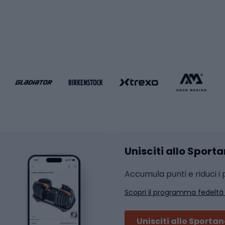
i da calcio
Palestra e fitness
e da pallamano
da calcio
Attrezzature per fitnes
liamento da calcio
liamento da basket
Yoga
Abbigliamento fitness
hi da ciclismo
Calzature fitness
Accessori per l'allena
 integrali
Unisciti allo Sport
i da strada
Sport con le racc
i MTB
Accumula punti e riduci i p
Squash
Scopri il programma fedeltà
ouring
Badminton
Ping pong
Unisciti allo Sporta