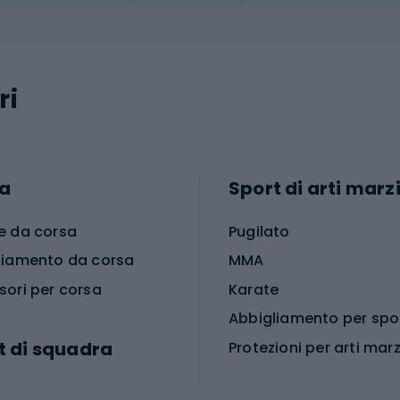
ri
a
Sport di arti marzi
e da corsa
Pugilato
liamento da corsa
MMA
sori per corsa
Karate
t di squadra
Protezioni per arti marz
Accessori per arti marz
e da calcio