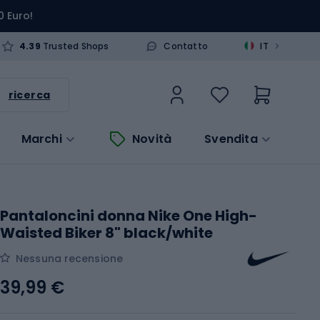
0 Euro!
>
4.39
Trusted Shops
Contatto
IT
ricerca
Marchi
Novità
Svendita
Pantaloncini donna Nike One High-
Waisted Biker 8" black/white
Nessuna recensione
39,99 €