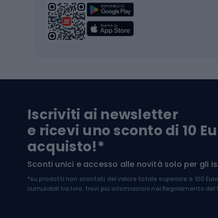
Sci da
Scarpo
Biciclette
Baston
Biciclette elettriche
Abbig
Biciclette da MTB
Sci
Biciclette da strada
Biciclette da trekking
Pantal
Iscriviti ai newsletter
Biciclette da ghiaia
Scarpo
e ricevi uno sconto di 10 Eu
Biciclette per bambini
Occhia
acquisto!*
Sci di
Sport acquatici
Sconti unici e accesso alle novità solo per gli isc
Sci pe
*su prodotti non scontati del valore totale superiore a 100 Eur
Costumi da bagno
Caschi
cumulabili tra loro, trovi più informazioni nel
Regolamento del S
Kayak
Abbig
Gommoni