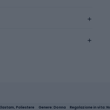
Elastam, Poliestere
Genere: Donna
Regolazione in vita: N