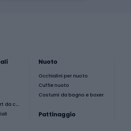
ali
Nuoto
Occhialini per nuoto
Cuffie nuoto
Costumi da bagno e boxer
Abbigliamento per sport da combattimento
Pattinaggio
iali
iali
Monopattini