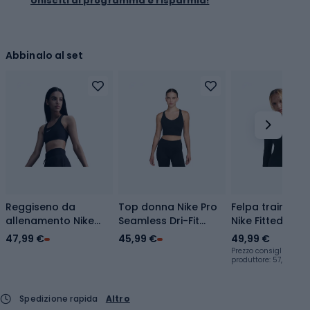
Unisciti al programma e risparmia!
Abbinalo al set
Reggiseno da
Top donna Nike Pro
Felpa training
allenamento Nike
Seamless Dri-Fit
Nike Fitted Full 
Swoosh Medium
Cropped black
47,99 €
45,99 €
49,99 €
Support nero/bianco
Prezzo consigliato dal
produttore: 57,99 €
Spedizione rapida
Altro