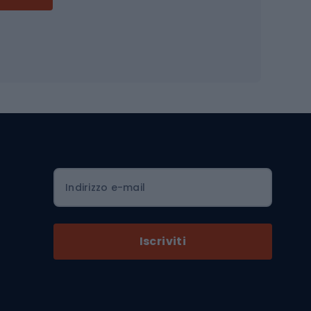
Accessori per biciclette
Occhiali da ciclismo
is
Borse da ciclismo
Luci per biciclette
mo
Sedili per cicli
Serrature per biciclette
Scarpe da ciclismo con plateau
Zaini da ciclismo
Indirizzo e-mail
Componenti per biciclette
Selle per biciclette
Iscriviti
Pedali da bicicletta
Ruote di bicicletta