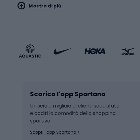
Mostra di più
Pallon
Stile sportivo
Scarp
Abbigliamento sportivo
Porte 
Calzature sportive
Abbig
Accessori Sportstyle
Abbig
Sport invernali
Casc
Sci
Caschi
Scarica l'app Sportano
Sci di fondo
Casch
Hockey
Casch
Unisciti a migliaia di clienti soddisfatti
e goditi la comodità dello shopping
Snowboard
sportivo
Skit
Skitouring
Scopri l'app Sportano >
Pattini da ghiaccio